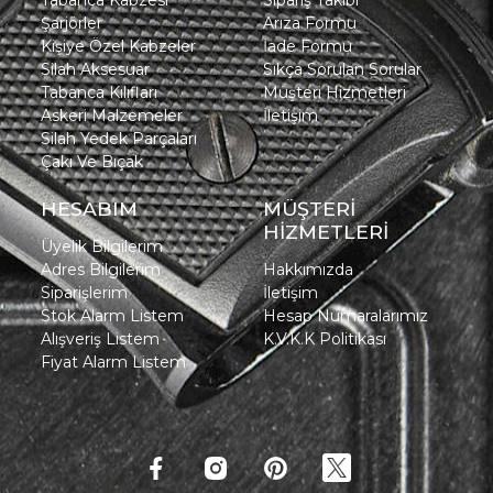
Tabanca Kabzesi
Sipariş Takibi
Şarjörler
Arıza Formu
Kişiye Özel Kabzeler
İade Formu
Silah Aksesuar
Sıkça Sorulan Sorular
Tabanca Kılıfları
Müşteri Hizmetleri
Askeri Malzemeler
İletişim
Silah Yedek Parçaları
Çakı Ve Bıçak
HESABIM
MÜŞTERİ
HİZMETLERİ
Üyelik Bilgilerim
Adres Bilgilerim
Hakkımızda
Siparişlerim
İletişim
Stok Alarm Listem
Hesap Numaralarımız
Alışveriş Listem
K.V.K.K Politikası
Fiyat Alarm Listem