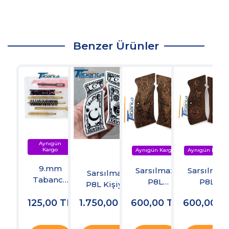
Benzer Ürünler
9.mm
Sarsılmaz
Sarsılmaz
Sarsılmaz
Tabanca
P8L
P8L
P8L Kişiye
Harbi
Tabanca
Tabanca
Özel Kabze
125,00
Takımı
TL
1.750,00
TL
600,00
TL
600,00
T
Kabzesi
Kabzesi