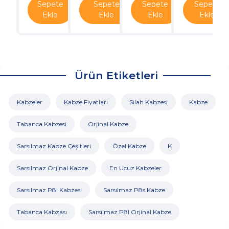
Sepete
Sepete
Sepete
Sepete
Ekle
Ekle
Ekle
Ekle
Ürün Etiketleri
Kabzeler
Kabze Fiyatları
Silah Kabzesi
Kabze
Tabanca Kabzesi
Orjinal Kabze
Sarsılmaz Kabze Çeşitleri
Özel Kabze
K
Sarsılmaz Orjinal Kabze
En Ucuz Kabzeler
Sarsılmaz P8l Kabzesi
Sarsılmaz P8s Kabze
Tabanca Kabzası
Sarsılmaz P8l Orjinal Kabze