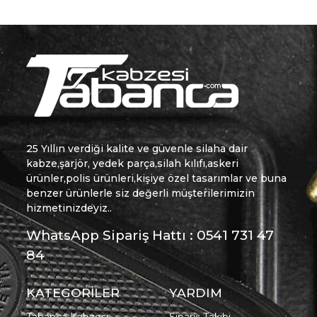
25 Yıllın verdiği kalite ve güvenle silaha dair
kabze,şarjör, yedek parça,silah kılıfı,askeri
ürünler,polis ürünleri,kişiye özel tasarımlar ve buna
benzer ürünlerle siz değerli müşterilerimizin
hizmetinizdeyiz..
WhatsApp Sipariş Hattı : 0541 731 47
84
KATEGORİLER
YARDIM