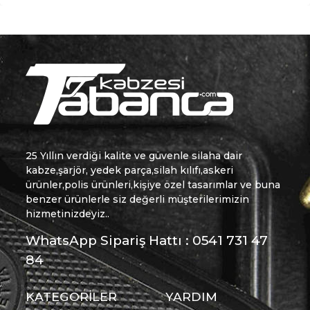
25 Yıllın verdiği kalite ve güvenle silaha dair
kabze,şarjör, yedek parça,silah kılıfı,askeri
ürünler,polis ürünleri,kişiye özel tasarımlar ve buna
benzer ürünlerle siz değerli müşterilerimizin
hizmetinizdeyiz..
WhatsApp Sipariş Hattı : 0541 731 47
84
KATEGORİLER
YARDIM