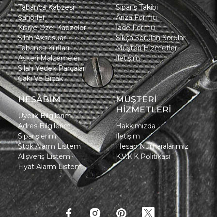
Tabanca Kabzesi
Sipariş Takibi
Şarjörler
Arıza Formu
Kişiye Özel Kabzeler
İade Formu
Silah Aksesuar
Sıkça Sorulan Sorular
Tabanca Kılıfları
Müşteri Hizmetleri
Askeri Malzemeler
İletişim
Silah Yedek Parçaları
Çakı Ve Bıçak
HESABIM
MÜŞTERİ
HİZMETLERİ
Üyelik Bilgilerim
Adres Bilgilerim
Hakkımızda
Siparişlerim
İletişim
Stok Alarm Listem
Hesap Numaralarımız
Alışveriş Listem
K.V.K.K Politikası
Fiyat Alarm Listem