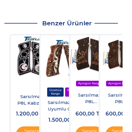
Benzer Ürünler
Sarsılmaz
Sarsılmaz
Sarsılmaz
P8L
P8L
Sarsılmaz P8L
P8L Kabzesi
Tabanca
Tabanca
Uyumlu Ceviz
1.200,00
TL
600,00
TL
600,00
T
Kabzesi
Kabzesi
Kabze - Kuru
1.500,00
TL
Kafa ve Yıldız
İşlemeli
Sepete
Sepete
Sepete