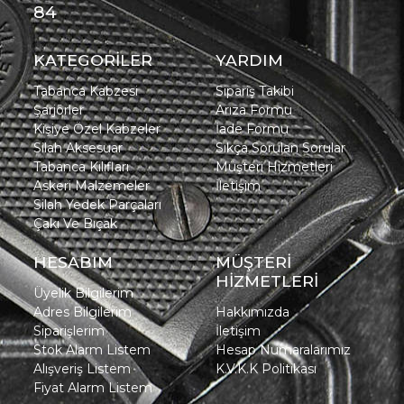
84
KATEGORİLER
YARDIM
Tabanca Kabzesi
Sipariş Takibi
Şarjörler
Arıza Formu
Kişiye Özel Kabzeler
İade Formu
Silah Aksesuar
Sıkça Sorulan Sorular
Tabanca Kılıfları
Müşteri Hizmetleri
Askeri Malzemeler
İletişim
Silah Yedek Parçaları
Çakı Ve Bıçak
HESABIM
MÜŞTERİ
HİZMETLERİ
Üyelik Bilgilerim
Adres Bilgilerim
Hakkımızda
Siparişlerim
İletişim
Stok Alarm Listem
Hesap Numaralarımız
Alışveriş Listem
K.V.K.K Politikası
Fiyat Alarm Listem