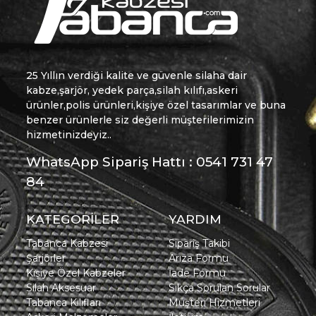
25 Yıllın verdiği kalite ve güvenle silaha dair
kabze,şarjör, yedek parça,silah kılıfı,askeri
ürünler,polis ürünleri,kişiye özel tasarımlar ve buna
benzer ürünlerle siz değerli müşterilerimizin
hizmetinizdeyiz..
WhatsApp Sipariş Hattı : 0541 731 47
84
KATEGORİLER
YARDIM
Tabanca Kabzesi
Sipariş Takibi
Şarjörler
Arıza Formu
Kişiye Özel Kabzeler
İade Formu
Silah Aksesuar
Sıkça Sorulan Sorular
Tabanca Kılıfları
Müşteri Hizmetleri