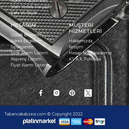
Askeri Malzemeler
İletişim
Silah Yedek Parçaları
Çakı Ve Bıçak
HESABIM
MÜŞTERİ
HİZMETLERİ
Üyelik Bilgilerim
Adres Bilgilerim
Hakkımızda
Siparişlerim
İletişim
Stok Alarm Listem
Hesap Numaralarımız
Alışveriş Listem
K.V.K.K Politikası
Fiyat Alarm Listem
Tabancakabzesi.com © Copyright 2022