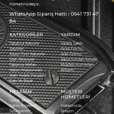
hizmetinizdeyiz..
WhatsApp Sipariş Hattı : 0541 731 47
84
KATEGORİLER
YARDIM
Tabanca Kabzesi
Sipariş Takibi
Şarjörler
Arıza Formu
Kişiye Özel Kabzeler
İade Formu
Silah Aksesuar
Sıkça Sorulan Sorular
Tabanca Kılıfları
Müşteri Hizmetleri
Askeri Malzemeler
İletişim
Silah Yedek Parçaları
Çakı Ve Bıçak
HESABIM
MÜŞTERİ
HİZMETLERİ
Üyelik Bilgilerim
Adres Bilgilerim
Hakkımızda
Siparişlerim
İletişim