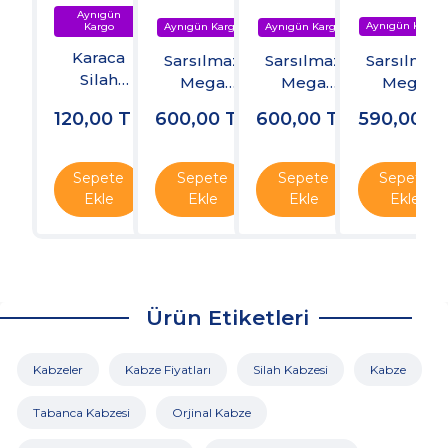
Karaca
Sarsılmaz
Sarsılmaz
Sarsılmaz
Silah
Mega
Mega
Mega
Koruma
Kabzesi
Kabzesi
Kabzesi
120,00
TL
600,00
TL
600,00
TL
590,00
T
Yağ
Sepete
Sepete
Sepete
Sepete
Ekle
Ekle
Ekle
Ekle
Ürün Etiketleri
Kabzeler
Kabze Fiyatları
Silah Kabzesi
Kabze
Tabanca Kabzesi
Orjinal Kabze