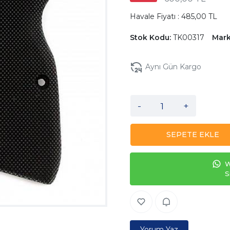
Havale Fiyatı : 485,00 TL
Stok Kodu:
TK00317
Mark
Aynı Gün Kargo
-
+
SEPETE EKLE
W
S
Yorum Yaz