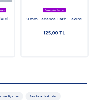
Sarsı
lemli
9.mm Tabanca Harbi Takımı
125,00
TL
1
bze Fiyatları
Sarsılmaz Kabzeler