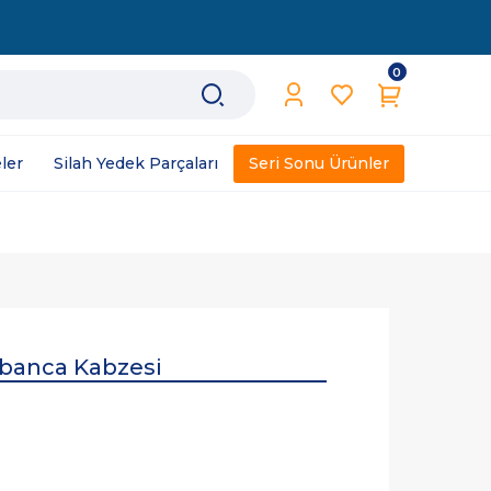
0
ler
Silah Yedek Parçaları
Seri Sonu Ürünler
banca Kabzesi
L