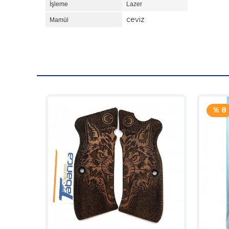
İşleme
Lazer
ceviz
Mamül
% 8