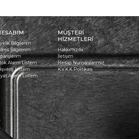
HESABIM
MÜŞTERİ
HİZMETLERİ
yelik Bilgilerim
dres Bilgilerim
Hakkımızda
iparişlerim
İletişim
tok Alarm Listem
Hesap Numaralarımız
lışveriş Listem
K.V.K.K Politikası
iyat Alarm Listem