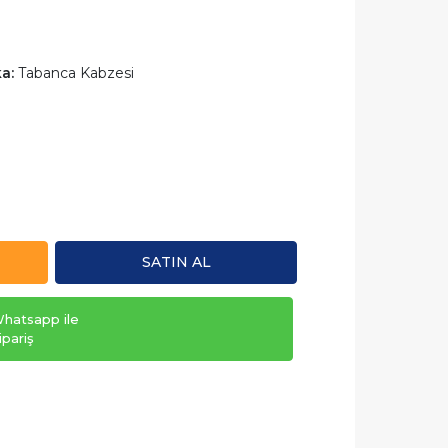
a:
Tabanca Kabzesi
SATIN AL
hatsapp ile
ipariş