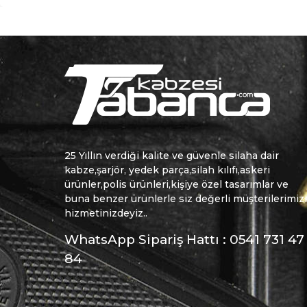
25 Yıllın verdiği kalite ve güvenle silaha dair
kabze,şarjör, yedek parça,silah kılıfı,askeri
ürünler,polis ürünleri,kişiye özel tasarımlar ve
buna benzer ürünlerle siz değerli müşterilerimiz
hizmetinizdeyiz..
WhatsApp Sipariş Hattı : 0541 731 47
84