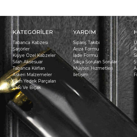
KATEGORİLER
YARDIM
Tabanca Kabzesi
Sipariş Takibi
Ü
Şarjörler
Arıza Formu
A
Kişiye Özel Kabzeler
İade Formu
S
Silah Aksesuar
Sıkça Sorulan Sorular
S
Tabanca Kılıfları
Müşteri Hizmetleri
A
Askeri Malzemeler
İletişim
F
Silah Yedek Parçaları
Çakı Ve Bıçak
in