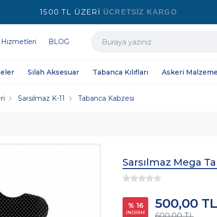
1500 TL ÜZERİ
ÜCRETSİZ KARGO
 Hizmetleri
BLOG
eler
Silah Aksesuar
Tabanca Kılıfları
Askeri Malzeme
ri
Sarsılmaz K-11
Tabanca Kabzesi
Sarsılmaz Mega Ta
500,00 T
% 16
İNDİRİM
600,00 TL