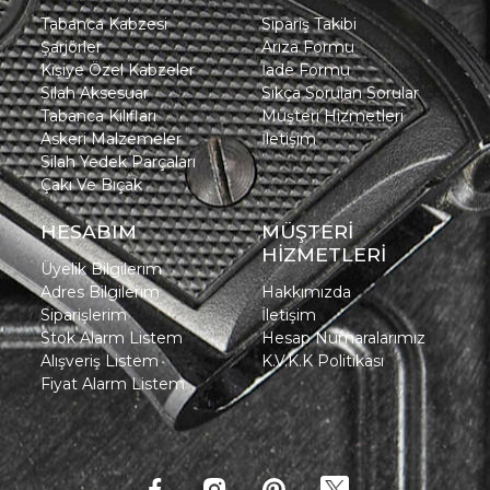
Tabanca Kabzesi
Sipariş Takibi
Şarjörler
Arıza Formu
Kişiye Özel Kabzeler
İade Formu
Silah Aksesuar
Sıkça Sorulan Sorular
Tabanca Kılıfları
Müşteri Hizmetleri
Askeri Malzemeler
İletişim
Silah Yedek Parçaları
Çakı Ve Bıçak
HESABIM
MÜŞTERİ
HİZMETLERİ
Üyelik Bilgilerim
Adres Bilgilerim
Hakkımızda
Siparişlerim
İletişim
Stok Alarm Listem
Hesap Numaralarımız
Alışveriş Listem
K.V.K.K Politikası
Fiyat Alarm Listem