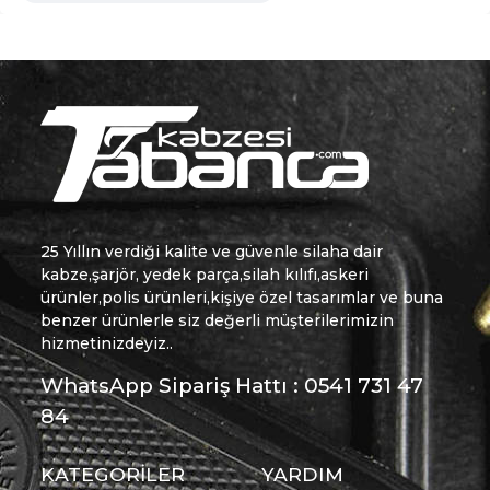
25 Yıllın verdiği kalite ve güvenle silaha dair
kabze,şarjör, yedek parça,silah kılıfı,askeri
ürünler,polis ürünleri,kişiye özel tasarımlar ve buna
benzer ürünlerle siz değerli müşterilerimizin
hizmetinizdeyiz..
WhatsApp Sipariş Hattı : 0541 731 47
84
KATEGORİLER
YARDIM