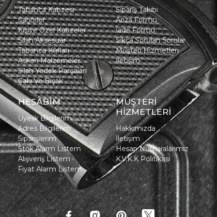
Tabanca Kabzesi
Sipariş Takibi
Şarjörler
Arıza Formu
Kişiye Özel Kabzeler
İade Formu
Silah Aksesuar
Sıkça Sorulan Sorular
Tabanca Kılıfları
Müşteri Hizmetleri
Askeri Malzemeler
İletişim
Silah Yedek Parçaları
Çakı Ve Bıçak
HESABIM
MÜŞTERİ
HİZMETLERİ
Üyelik Bilgilerim
Adres Bilgilerim
Hakkımızda
Siparişlerim
İletişim
Stok Alarm Listem
Hesap Numaralarımız
Alışveriş Listem
K.V.K.K Politikası
Fiyat Alarm Listem