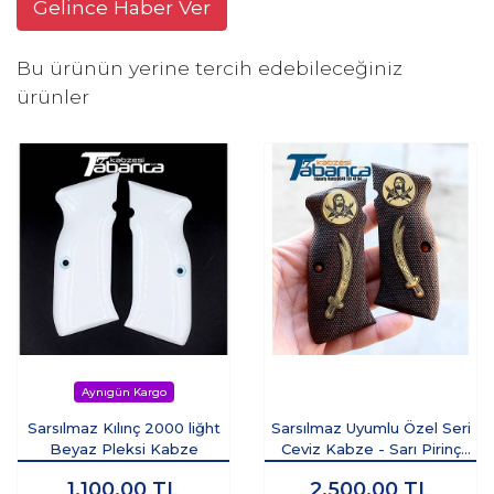
Gelince Haber Ver
Bu ürünün yerine tercih edebileceğiniz
ürünler
Sarsılmaz Kılınç 2000 liğht
Sarsılmaz Uyumlu Özel Seri
Beyaz Pleksi Kabze
Ceviz Kabze - Sarı Pirinç
Zülfikar İşlemeli
1.100,00
TL
2.500,00
TL