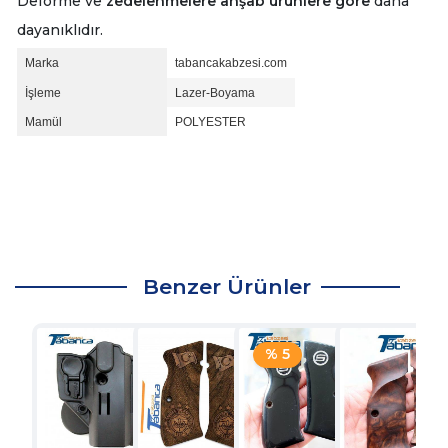
Deforme ve
zedelenmelere ahşab ürünlere göre
daha
dayanıklıdır.
Marka
tabancakabzesi.com
İşleme
Lazer-Boyama
Mamül
POLYESTER
Benzer Ürünler
% 5