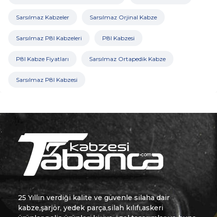
Sarsılmaz Kabzeler
Sarsılmaz Orjinal Kabze
Sarsılmaz P8l Kabzeleri
P8l Kabzesi
P8l Kabze Fiyatları
Sarsılmaz Ortapedik Kabze
Sarsılmaz P8l Kabzesi
25 Yıllın verdiği kalite ve güvenle silaha dair
kabze,şarjör, yedek parça,silah kılıfı,askeri