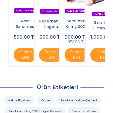
Acar
Sarsılmaz
Fenerbahçe
Sarsılma
Sarsılmaz
Kılınç 2000
Logolu
Ortapedi
P8L
Light Kabze
Sarsılmaz
Kök Cevi
500,00
TL
600,00
TL
900,00
TL
1.000,00
Tabanca
P8L Kabze
Kabze
950,00 TL
Kılıfı
Sepete
Sepete
Sepete
Sepete
Ekle
Ekle
Ekle
Ekle
Ürün Etiketleri
Kabze Fiyatları
Kabze
Sarsılmaz Kabze Çeşitleri
Sarsılmaz Kılınç 2000 Light Kabzesi
Sarsılmaz Kabze