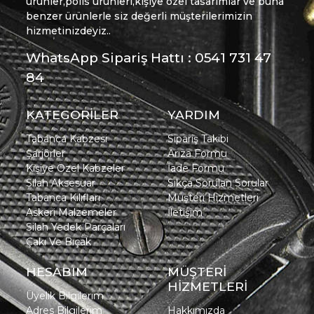
ürünler,polis ürünleri,kişiye özel tasarımlar ve buna
benzer ürünlerle siz değerli müşterilerimizin
hizmetinizdeyiz..
WhatsApp Sipariş Hattı : 0541 731 47
84
KATEGORİLER
YARDIM
Tabanca Kabzesi
Sipariş Takibi
Şarjörler
Arıza Formu
Kişiye Özel Kabzeler
İade Formu
Silah Aksesuar
Sıkça Sorulan Sorular
Tabanca Kılıfları
Müşteri Hizmetleri
Askeri Malzemeler
İletişim
Silah Yedek Parçaları
Çakı Ve Bıçak
HESABIM
MÜŞTERİ
HİZMETLERİ
Üyelik Bilgilerim
Adres Bilgilerim
Hakkımızda