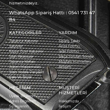
hizmetinizdeyiz..
WhatsApp Sipariş Hattı : 0541 731 47
84
KATEGORİLER
YARDIM
Tabanca Kabzesi
Sipariş Takibi
Şarjörler
Arıza Formu
Kişiye Özel Kabzeler
İade Formu
Silah Aksesuar
Sıkça Sorulan Sorular
Tabanca Kılıfları
Müşteri Hizmetleri
Askeri Malzemeler
İletişim
Silah Yedek Parçaları
Çakı Ve Bıçak
HESABIM
MÜŞTERİ
HİZMETLERİ
Üyelik Bilgilerim
Adres Bilgilerim
Hakkımızda
Siparişlerim
İletişim