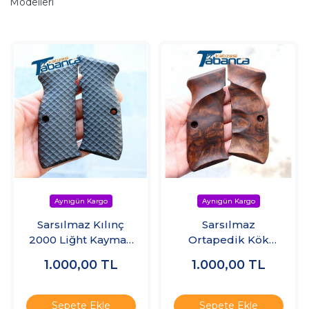
Modelleri
Sarsılmaz Kılınç
Sarsılmaz
2000 Liğht Kaymaz
Ortapedik Kök
Dokulu Pleksi
Ceviz Kabze
1.000,00
TL
1.000,00
TL
Kabze
Sepete Ekle
Sepete Ekle