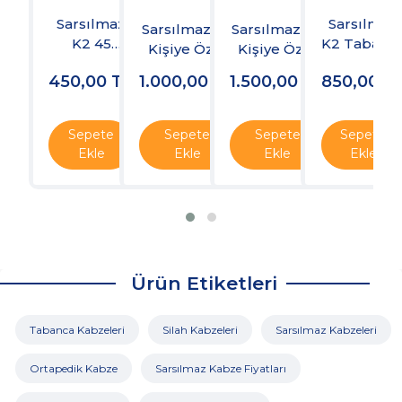
Sarsılmaz
Sarsılmaz
Sarsılmaz K2
Sarsılmaz K2
K2 Tabanc
K2 45
Kişiye Özel
Kişiye Özel
Kabzesi
Kabze
Kabze
Kabze
450,00
TL
1.000,00
TL
1.500,00
TL
850,00
T
Sepete
Sepete
Sepete
Sepete
Ekle
Ekle
Ekle
Ekle
Ürün Etiketleri
Tabanca Kabzeleri
Silah Kabzeleri
Sarsılmaz Kabzeleri
Ortapedik Kabze
Sarsılmaz Kabze Fiyatları