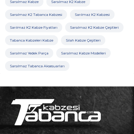
Sarsılmaz Kabze
Sarsılmaz K2 Kabze
Sarsılmaz K2 Tabanca Kabzesi
Sarılmaz K2 Kabzesi
Sarılmaz K2 Kabze Fiyatları
Sarsılmaz K2 Kabze Çeşitleri
Tabanca Kabzeleri Kabze
Silah Kabze Çeşitleri
Sarsılmaz Yedek Parça
Sarsılmaz Kabze Modelleri
Sarsılmaz Tabanca Aksesuarları