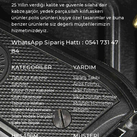
25 Yıllın verdiği kalite ve güvenle silaha dair
kabze,şarjör, yedek parça,silah kılıfı,askeri
ürünler,polis ürünleri,kişiye özel tasarımlar ve buna
benzer ürünlerle siz değerli müşterilerimizin
hizmetinizdeyiz..
WhatsApp Sipariş Hattı : 0541 731 47
84
KATEGORİLER
YARDIM
Tabanca Kabzesi
Sipariş Takibi
Şarjörler
Arıza Formu
Kişiye Özel Kabzeler
İade Formu
Silah Aksesuar
Sıkça Sorulan Sorular
Tabanca Kılıfları
Müşteri Hizmetleri
Askeri Malzemeler
İletişim
Silah Yedek Parçaları
Çakı Ve Bıçak
HESABIM
MÜŞTERİ