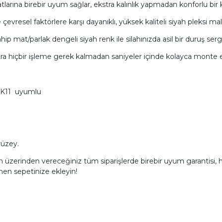
hatlarına birebir uyum sağlar, ekstra kalınlık yapmadan konforlu bi
çevresel faktörlere karşı dayanıklı, yüksek kaliteli siyah pleksi m
p mat/parlak dengeli siyah renk ile silahınızda asil bir duruş sergi
ra hiçbir işleme gerek kalmadan saniyeler içinde kolayca monte ed
 K11 uyumlu
yüzey.
zerinden vereceğiniz tüm siparişlerde birebir uyum garantisi, h
men sepetinize ekleyin!