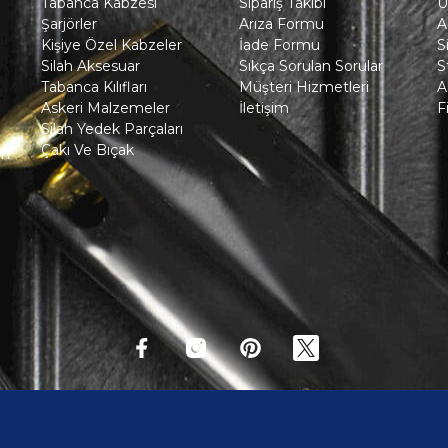
Tabanca Kabzesi
Sipariş Takibi
Ü
Şarjörler
Arıza Formu
A
Kişiye Özel Kabzeler
İade Formu
S
Silah Aksesuar
Sıkça Sorulan Sorular
S
Tabanca Kılıfları
Müşteri Hizmetleri
A
Askeri Malzemeler
İletişim
F
Silah Yedek Parçaları
Çakı Ve Bıçak
in