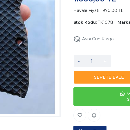
Havale Fiyatı : 970,00 TL
Stok Kodu:
TK1078
Marka
Aynı Gün Kargo
-
+
SEPETE EKLE
W
S