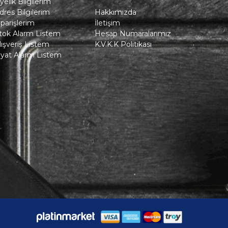
yelik Bilgilerim
dres Bilgilerim
Hakkımızda
iparişlerim
İletişim
tok Alarm Listem
Hesap Numaralarımız
lışveriş Listem
K.V.K.K Politikası
iyat Alarm Listem