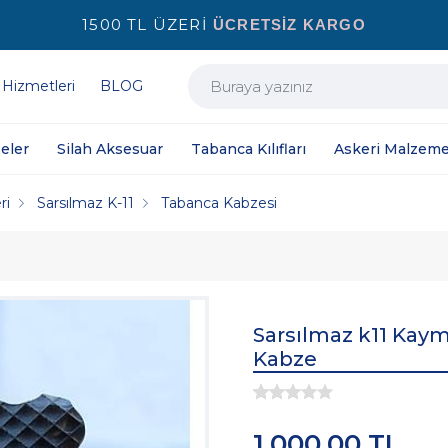
1500 TL ÜZERİ
ÜCRETSİZ KARGO
 Hizmetleri
BLOG
eler
Silah Aksesuar
Tabanca Kılıfları
Askeri Malzeme
ri
Sarsılmaz K-11
Tabanca Kabzesi
Sarsılmaz k11 Kay
Kabze
1.000,00 TL