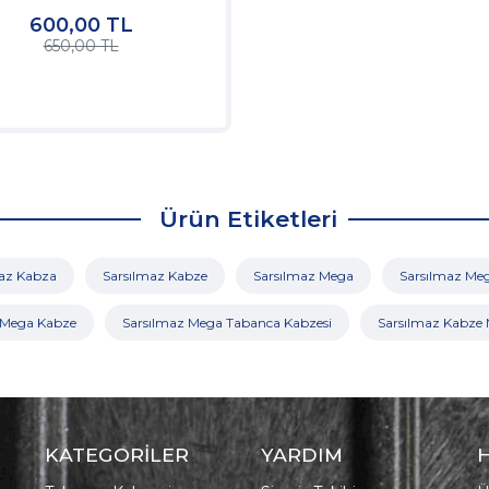
600,00
TL
650,00 TL
Ürün Etiketleri
maz Kabza
Sarsılmaz Kabze
Sarsılmaz Mega
Sarsılmaz Meg
 Mega Kabze
Sarsılmaz Mega Tabanca Kabzesi
Sarsılmaz Kabze M
KATEGORİLER
YARDIM