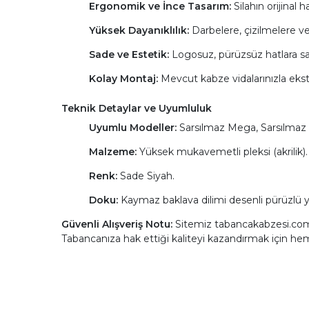
Ergonomik ve İnce Tasarım:
Silahın orijinal 
Yüksek Dayanıklılık:
Darbelere, çizilmelere ve 
Sade ve Estetik:
Logosuz, pürüzsüz hatlara sahi
Kolay Montaj:
Mevcut kabze vidalarınızla ekst
Teknik Detaylar ve Uyumluluk
Uyumlu Modeller:
Sarsılmaz Mega, Sarsılmaz
Malzeme:
Yüksek mukavemetli pleksi (akrilik).
Renk:
Sade Siyah.
Doku:
Kaymaz baklava dilimi desenli pürüzlü 
Güvenli Alışveriş Notu:
Sitemiz tabancakabzesi.com ü
Tabancanıza hak ettiği kaliteyi kazandırmak için he