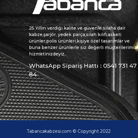
25 Yıllın verdiği kalite ve güvenle silaha dair
kabze,şarjör, yedek parça,silah kılıfı,askeri
ürünler,polis ürünleri,kişiye özel tasarımlar ve
buna benzer ürünlerle siz değerli müşterilerimiz
hizmetinizdeyiz..
WhatsApp Sipariş Hattı : 0541 731 47
84
Tabancakabzesi.com © Copyright 2022