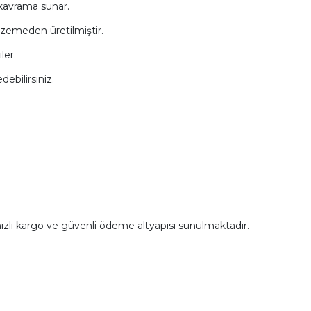
r kavrama sunar.
alzemeden üretilmiştir.
ler.
ebilirsiniz.
ızlı kargo ve güvenli ödeme altyapısı sunulmaktadır.