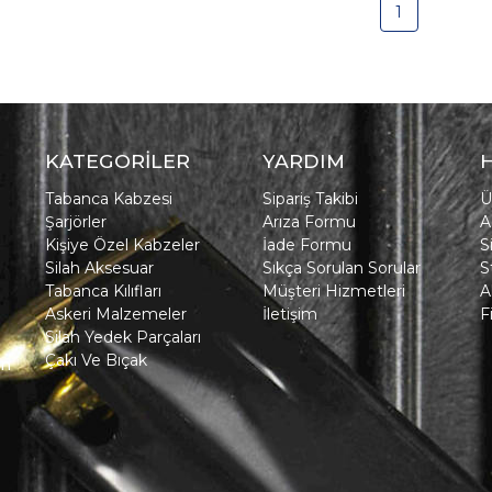
1
KATEGORİLER
YARDIM
Tabanca Kabzesi
Sipariş Takibi
Ü
Şarjörler
Arıza Formu
A
Kişiye Özel Kabzeler
İade Formu
S
Silah Aksesuar
Sıkça Sorulan Sorular
S
Tabanca Kılıfları
Müşteri Hizmetleri
A
Askeri Malzemeler
İletişim
F
Silah Yedek Parçaları
Çakı Ve Bıçak
in