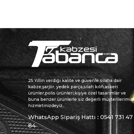
25 Yıllın verdiği kalite ve güvenle silaha dair
kabze,şarjör, yedek parça,silah kılıfı,askeri
ürünler,polis ürünleri,kişiye özel tasarımlar ve
buna benzer ürünlerle siz değerli müşterilerimiz
hizmetinizdeyiz..
WhatsApp Sipariş Hattı : 0541 731 47
84