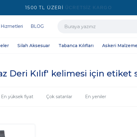
1500 TL ÜZERİ
ÜCRETSİZ KARGO
 Hizmetleri
BLOG
eler
Silah Aksesuar
Tabanca Kılıfları
Askeri Malzeme
z Deri Kılıf' kelimesi için etiket
En yüksek fiyat
Çok satanlar
En yeniler