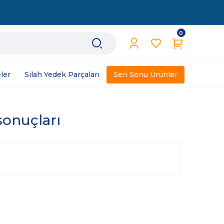
0
ler
Silah Yedek Parçaları
Seri Sonu Ürünler
 sonuçları