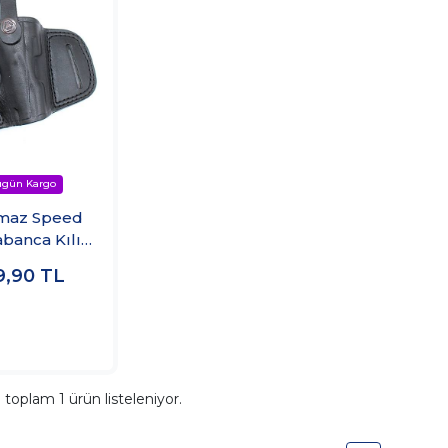
lmaz Speed
banca Kılıfı
r Tasarım
9,90
TL
a toplam
1
ürün listeleniyor.