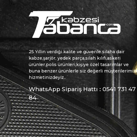
25 Yıllın verdiği kalite ve güvenle silaha dair
kabze,şarjör, yedek parça,silah kılıfı,askeri
ürünler,polis ürünleri,kişiye özel tasarımlar ve
buna benzer ürünlerle siz değerli müşterilerimiz
hizmetinizdeyiz..
WhatsApp Sipariş Hattı : 0541 731 47
84