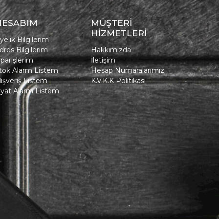
HESABIM
MÜŞTERİ
HİZMETLERİ
yelik Bilgilerim
dres Bilgilerim
Hakkımızda
iparişlerim
İletişim
tok Alarm Listem
Hesap Numaralarımız
lışveriş Listem
K.V.K.K Politikası
iyat Alarm Listem