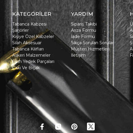
KATEGORİLER
YARDIM
Tabanca Kabzesi
Sipariş Takibi
Ü
Şarjörler
Arıza Formu
A
Kişiye Özel Kabzeler
İade Formu
S
Silah Aksesuar
Sıkça Sorulan Sorular
S
Tabanca Kılıfları
Müşteri Hizmetleri
A
Askeri Malzemeler
İletişim
F
Silah Yedek Parçaları
Çakı Ve Bıçak
in