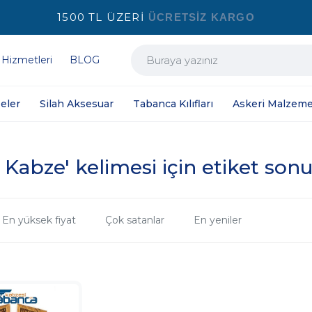
1500 TL ÜZERİ
ÜCRETSİZ KARGO
 Hizmetleri
BLOG
eler
Silah Aksesuar
Tabanca Kılıfları
Askeri Malzeme
ı Kabze' kelimesi için etiket sonu
En yüksek fiyat
Çok satanlar
En yeniler