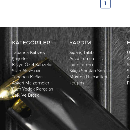
1
KATEGORİLER
YARDIM
Tabanca Kabzesi
Sipariş Takibi
Ü
Şarjörler
Arıza Formu
A
Kişiye Özel Kabzeler
İade Formu
S
Silah Aksesuar
Sıkça Sorulan Sorular
S
Tabanca Kılıfları
Müşteri Hizmetleri
A
Askeri Malzemeler
İletişim
F
Silah Yedek Parçaları
Çakı Ve Bıçak
in