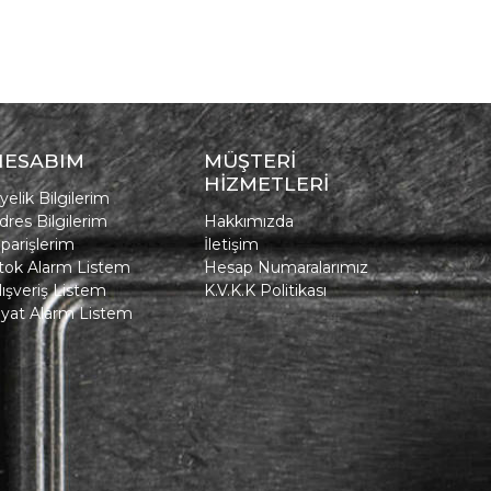
HESABIM
MÜŞTERİ
HİZMETLERİ
yelik Bilgilerim
dres Bilgilerim
Hakkımızda
iparişlerim
İletişim
tok Alarm Listem
Hesap Numaralarımız
lışveriş Listem
K.V.K.K Politikası
iyat Alarm Listem