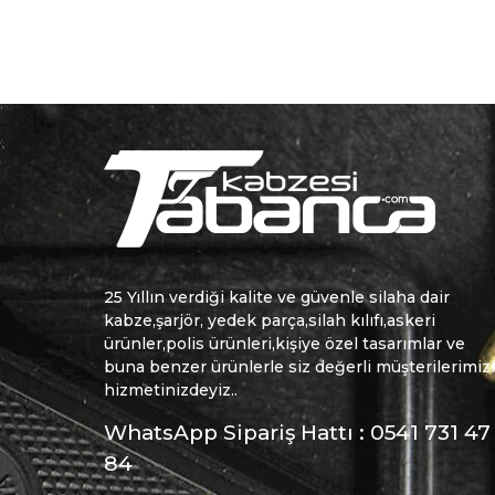
25 Yıllın verdiği kalite ve güvenle silaha dair
kabze,şarjör, yedek parça,silah kılıfı,askeri
ürünler,polis ürünleri,kişiye özel tasarımlar ve
buna benzer ürünlerle siz değerli müşterilerimiz
hizmetinizdeyiz..
WhatsApp Sipariş Hattı : 0541 731 47
84