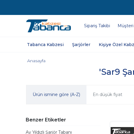
Sipariş Takibi
Müşteri
Tabanca Kabzesi
Şarjörler
Kişiye Özel Kabz
Anasayfa
'Sar9 Şa
Ürün ismine göre (A-Z)
En düşük fiyat
Benzer Etiketler
Ay Yıldızlı Şarjör Tabanı