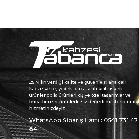
25 Yıllın verdiği kalite ve güvenle silaha dair
kabze,şarjör, yedek parça,silah kılıfı,askeri
ürünler,polis ürünleri,kişiye özel tasarımlar ve
buna benzer ürünlerle siz değerli müşterilerimiz
hizmetinizdeyiz..
WhatsApp Sipariş Hattı : 0541 731 47
84