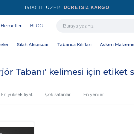
1500 TL ÜZERİ
ÜCRETSİZ KARGO
 Hizmetleri
BLOG
eler
Silah Aksesuar
Tabanca Kılıfları
Askeri Malzeme
rjör Tabanı' kelimesi için etiket 
En yüksek fiyat
Çok satanlar
En yeniler