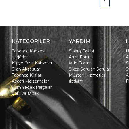
1
KATEGORİLER
YARDIM
Tabanca Kabzesi
Sipariş Takibi
Ü
Şarjörler
Arıza Formu
A
Kişiye Özel Kabzeler
İade Formu
S
Silah Aksesuar
Sıkça Sorulan Sorular
S
Tabanca Kılıfları
Müşteri Hizmetleri
A
Askeri Malzemeler
İletişim
F
Silah Yedek Parçaları
Çakı Ve Bıçak
in