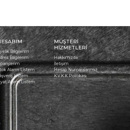
HESABIM
MÜŞTERİ
HİZMETLERİ
yelik Bilgilerim
dres Bilgilerim
Hakkımızda
iparişlerim
İletişim
tok Alarm Listem
Hesap Numaralarımız
lışveriş Listem
K.V.K.K Politikası
iyat Alarm Listem