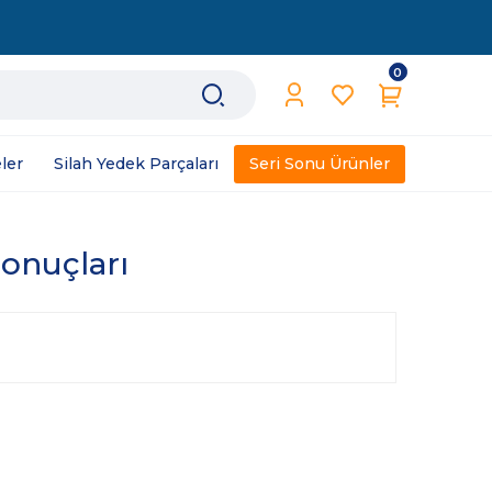
0
ler
Silah Yedek Parçaları
Seri Sonu Ürünler
sonuçları