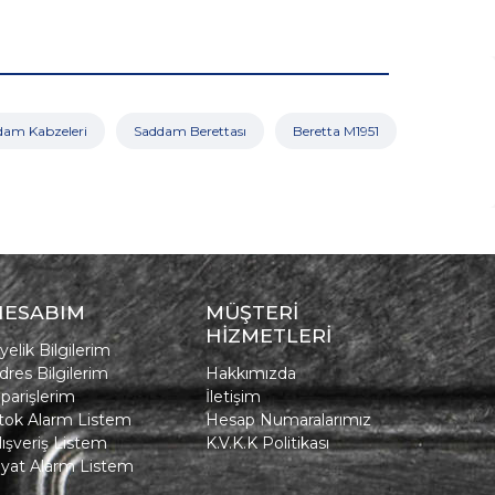
dam Kabzeleri
Saddam Berettası
Beretta M1951
HESABIM
MÜŞTERİ
HİZMETLERİ
yelik Bilgilerim
dres Bilgilerim
Hakkımızda
iparişlerim
İletişim
tok Alarm Listem
Hesap Numaralarımız
lışveriş Listem
K.V.K.K Politikası
iyat Alarm Listem