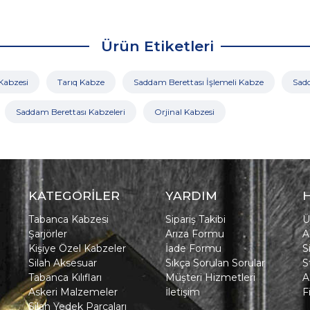
Ürün Etiketleri
Kabzesi
Tarıq Kabze
Saddam Berettası İşlemeli Kabze
Sad
Saddam Berettası Kabzeleri
Orjinal Kabzesi
KATEGORİLER
YARDIM
Tabanca Kabzesi
Sipariş Takibi
Ü
Şarjörler
Arıza Formu
A
Kişiye Özel Kabzeler
İade Formu
S
Silah Aksesuar
Sıkça Sorulan Sorular
S
Tabanca Kılıfları
Müşteri Hizmetleri
A
Askeri Malzemeler
İletişim
F
Silah Yedek Parçaları