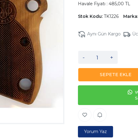
Havale Fiyatı : 485,00 TL
Stok Kodu:
TK1226
Marka
Aynı Gün Kargo
Üc
-
+
SEPETE EKLE
W
S
Yorum Yaz