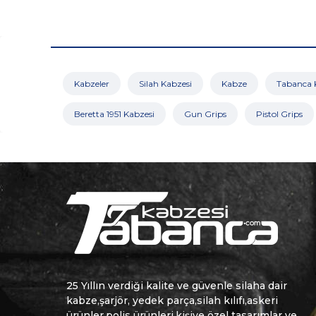
Kabzeler
Silah Kabzesi
Kabze
Tabanca 
Beretta 1951 Kabzesi
Gun Grips
Pistol Grips
25 Yıllın verdiği kalite ve güvenle silaha dair
kabze,şarjör, yedek parça,silah kılıfı,askeri
ürünler,polis ürünleri,kişiye özel tasarımlar ve