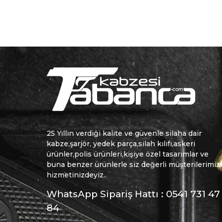
25 Yıllın verdiği kalite ve güvenle silaha dair
kabze,şarjör, yedek parça,silah kılıfı,askeri
ürünler,polis ürünleri,kişiye özel tasarımlar ve
buna benzer ürünlerle siz değerli müşterilerimiz
hizmetinizdeyiz..
WhatsApp Sipariş Hattı : 0541 731 47
84