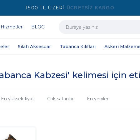
1500 TL ÜZERİ
ÜCRETSİZ KARGO
 Hizmetleri
BLOG
eler
Silah Aksesuar
Tabanca Kılıfları
Askeri Malzeme
banca Kabzesi' kelimesi için et
En yüksek fiyat
Çok satanlar
En yeniler