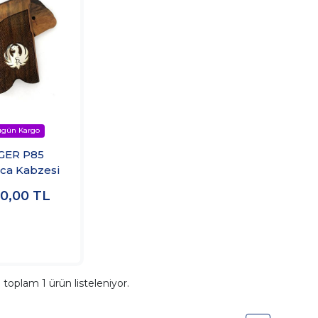
GER P85
ca Kabzesi
00,00
TL
a toplam
1
ürün listeleniyor.