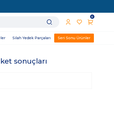
0
ler
Silah Yedek Parçaları
Seri Sonu Ürünler
iket sonuçları