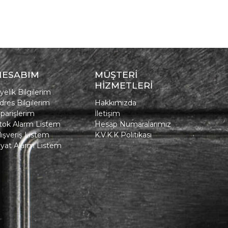
HESABIM
MÜŞTERİ
HİZMETLERİ
yelik Bilgilerim
dres Bilgilerim
Hakkımızda
iparişlerim
İletişim
tok Alarm Listem
Hesap Numaralarımız
lışveriş Listem
K.V.K.K Politikası
iyat Alarm Listem