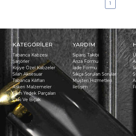
1
KATEGORİLER
YARDIM
Tabanca Kabzesi
Sipariş Takibi
Ü
Şarjörler
Arıza Formu
A
Kişiye Özel Kabzeler
İade Formu
S
Silah Aksesuar
Sıkça Sorulan Sorular
S
Tabanca Kılıfları
Müşteri Hizmetleri
A
Askeri Malzemeler
İletişim
F
Silah Yedek Parçaları
Çakı Ve Bıçak
in