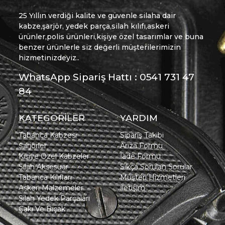
25 Yıllın verdiği kalite ve güvenle silaha dair
kabze,şarjör, yedek parça,silah kılıfı,askeri
ürünler,polis ürünleri,kişiye özel tasarımlar ve buna
benzer ürünlerle siz değerli müşterilerimizin
hizmetinizdeyiz..
WhatsApp Sipariş Hattı : 0541 731 47
84
KATEGORİLER
YARDIM
Tabanca Kabzesi
Sipariş Takibi
Şarjörler
Arıza Formu
Kişiye Özel Kabzeler
İade Formu
Silah Aksesuar
Sıkça Sorulan Sorular
Tabanca Kılıfları
Müşteri Hizmetleri
Askeri Malzemeler
İletişim
Silah Yedek Parçaları
Çakı Ve Bıçak