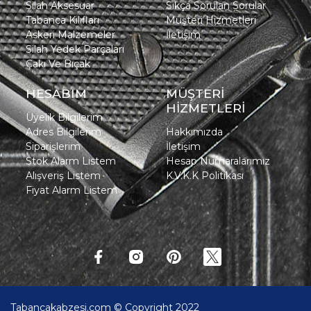
Silah Aksesuar
Sıkça Sorulan Sorular
Tabanca Kılıfları
Müşteri Hizmetleri
Askeri Malzemeler
İletişim
Silah Yedek Parçaları
Çakı Ve Bıçak
HESABIM
MÜŞTERİ
HİZMETLERİ
Üyelik Bilgilerim
Adres Bilgilerim
Hakkımızda
Siparişlerim
İletişim
Stok Alarm Listem
Hesap Numaralarımız
Alışveriş Listem
K.V.K.K Politikası
Fiyat Alarm Listem
Tabancakabzesi.com © Copyright 2022