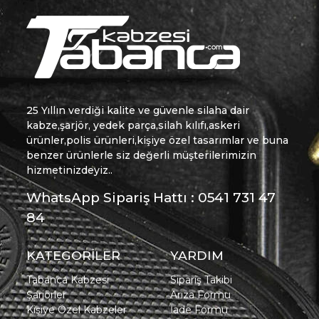
25 Yıllın verdiği kalite ve güvenle silaha dair
kabze,şarjör, yedek parça,silah kılıfı,askeri
ürünler,polis ürünleri,kişiye özel tasarımlar ve buna
benzer ürünlerle siz değerli müşterilerimizin
hizmetinizdeyiz..
WhatsApp Sipariş Hattı : 0541 731 47
84
KATEGORİLER
YARDIM
Tabanca Kabzesi
Sipariş Takibi
Şarjörler
Arıza Formu
Kişiye Özel Kabzeler
İade Formu