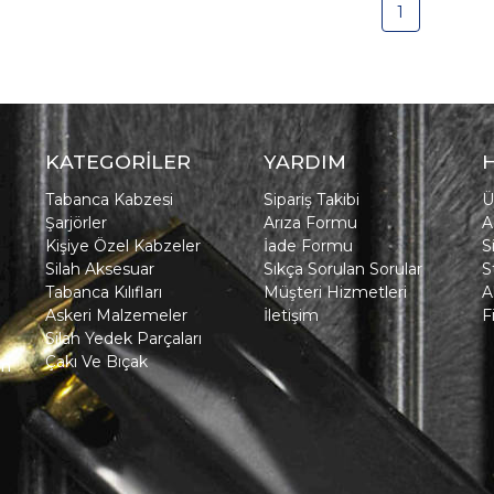
1
KATEGORİLER
YARDIM
Tabanca Kabzesi
Sipariş Takibi
Ü
Şarjörler
Arıza Formu
A
Kişiye Özel Kabzeler
İade Formu
S
Silah Aksesuar
Sıkça Sorulan Sorular
S
Tabanca Kılıfları
Müşteri Hizmetleri
A
Askeri Malzemeler
İletişim
F
Silah Yedek Parçaları
Çakı Ve Bıçak
in