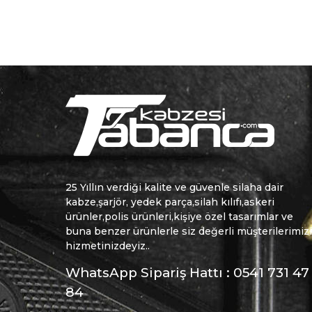
25 Yıllın verdiği kalite ve güvenle silaha dair
kabze,şarjör, yedek parça,silah kılıfı,askeri
ürünler,polis ürünleri,kişiye özel tasarımlar ve
buna benzer ürünlerle siz değerli müşterilerimiz
hizmetinizdeyiz..
WhatsApp Sipariş Hattı : 0541 731 47
84