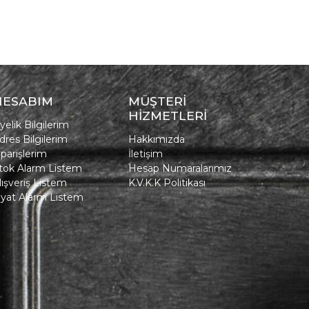
HESABIM
MÜŞTERİ
HİZMETLERİ
yelik Bilgilerim
dres Bilgilerim
Hakkımızda
iparişlerim
İletişim
tok Alarm Listem
Hesap Numaralarımız
lışveriş Listem
K.V.K.K Politikası
iyat Alarm Listem