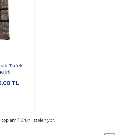
alı Tüfek
Kılıfı
0,00
TL
a toplam
1
ürün listeleniyor.