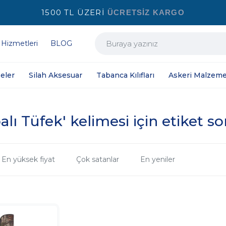
1500 TL ÜZERİ
ÜCRETSİZ KARGO
 Hizmetleri
BLOG
eler
Silah Aksesuar
Tabanca Kılıfları
Askeri Malzeme
lı Tüfek' kelimesi için etiket so
En yüksek fiyat
Çok satanlar
En yeniler