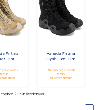
da Fırtına
Vaneda Fırtına
keri Bot
Siyah Özel Tim
Botu
 geçici olarak
Bu ürün geçici olarak
temin
temin
memektedir.
edilememektedir.
a toplam
2
ürün listeleniyor.
1