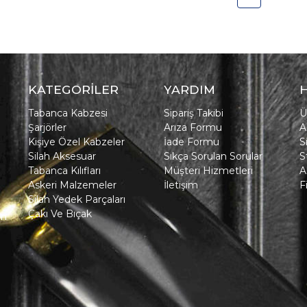
KATEGORİLER
YARDIM
Tabanca Kabzesi
Sipariş Takibi
Ü
Şarjörler
Arıza Formu
A
Kişiye Özel Kabzeler
İade Formu
S
Silah Aksesuar
Sıkça Sorulan Sorular
S
Tabanca Kılıfları
Müşteri Hizmetleri
A
Askeri Malzemeler
İletişim
F
Silah Yedek Parçaları
Çakı Ve Bıçak
in