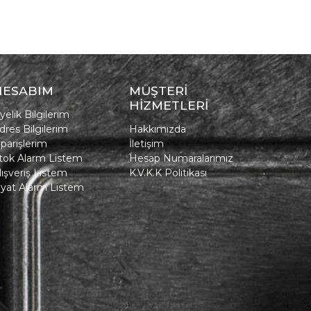
HESABIM
MÜŞTERİ
HİZMETLERİ
yelik Bilgilerim
dres Bilgilerim
Hakkımızda
iparişlerim
İletişim
tok Alarm Listem
Hesap Numaralarımız
lışveriş Listem
K.V.K.K Politikası
iyat Alarm Listem