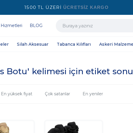
1500 TL ÜZERİ
ÜCRETSİZ KARGO
 Hizmetleri
BLOG
eler
Silah Aksesuar
Tabanca Kılıfları
Askeri Malzeme
is Botu' kelimesi için etiket sonu
En yüksek fiyat
Çok satanlar
En yeniler