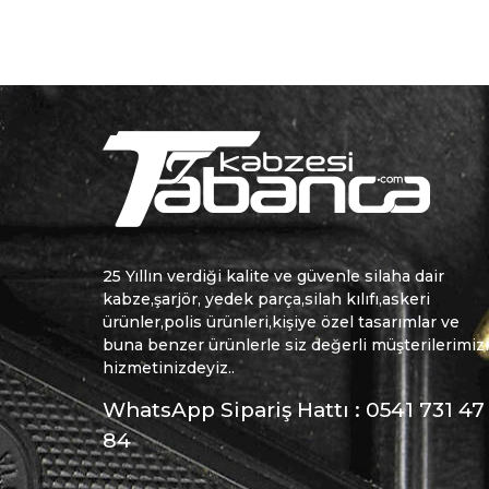
25 Yıllın verdiği kalite ve güvenle silaha dair
kabze,şarjör, yedek parça,silah kılıfı,askeri
ürünler,polis ürünleri,kişiye özel tasarımlar ve
buna benzer ürünlerle siz değerli müşterilerimiz
hizmetinizdeyiz..
WhatsApp Sipariş Hattı : 0541 731 47
84