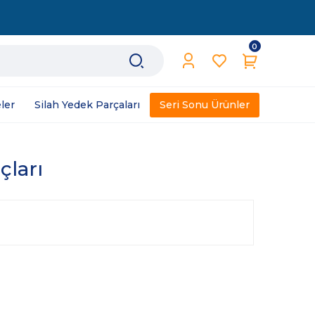
0
ler
Silah Yedek Parçaları
Seri Sonu Ürünler
çları