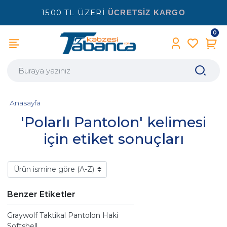
1500 TL ÜZERİ
ÜCRETSİZ KARGO
0
Anasayfa
'Polarlı Pantolon' kelimesi
için etiket sonuçları
Benzer Etiketler
Graywolf Taktikal Pantolon Haki
Softshell