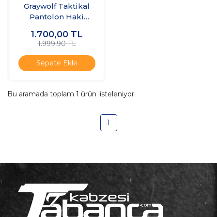
Graywolf Taktikal
Pantolon Haki
Softshell
1.700,00
TL
1.999,90 TL
Sepete Ekle
Bu aramada toplam
1
ürün listeleniyor.
1