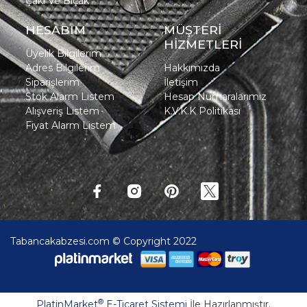
Çakı Ve Bıçak
HESABIM
MÜŞTERİ
HİZMETLERİ
Üyelik Bilgilerim
Adres Bilgilerim
Hakkımızda
Siparişlerim
İletişim
Stok Alarm Listem
Hesap Numaralarımız
Alışveriş Listem
K.V.K.K Politikası
Fiyat Alarm Listem
Tabancakabzesi.com © Copyright 2022
®
PlatinMarket
E-Ticaret Sistemi
İle Hazırlanmıştır.