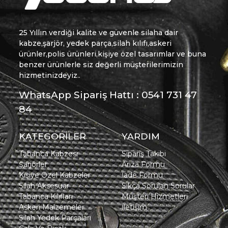
25 Yıllın verdiği kalite ve güvenle silaha dair
kabze,şarjör, yedek parça,silah kılıfı,askeri
ürünler,polis ürünleri,kişiye özel tasarımlar ve buna
benzer ürünlerle siz değerli müşterilerimizin
hizmetinizdeyiz..
WhatsApp Sipariş Hattı : 0541 731 47
84
KATEGORİLER
YARDIM
Tabanca Kabzesi
Sipariş Takibi
Şarjörler
Arıza Formu
Kişiye Özel Kabzeler
İade Formu
Silah Aksesuar
Sıkça Sorulan Sorular
Tabanca Kılıfları
Müşteri Hizmetleri
Askeri Malzemeler
İletişim
Silah Yedek Parçaları