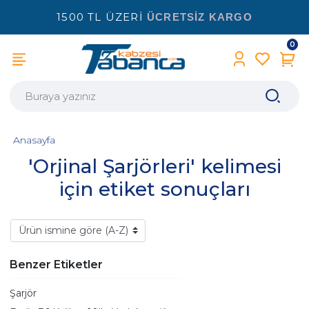
1500 TL ÜZERİ
ÜCRETSİZ KARGO
0
Anasayfa
'Orjinal Şarjörleri' kelimesi
için etiket sonuçları
Benzer Etiketler
Şarjör