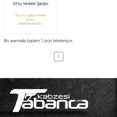
10'lu Yedek Şarjör
Bu ürün geçici olarak
temin
edilememektedir.
Bu aramada toplam
1
ürün listeleniyor.
1