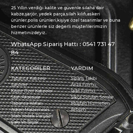
25 Yıllın verdiği kalite ve güvenle silaha dair
kabze,şarjör, yedek parça,silah kılıfı,askeri
ürünler,polis ürünleri,kişiye özel tasarımlar ve buna
benzer ürünlerle siz değerli müşterilerimizin
hizmetinizdeyiz..
WhatsApp Sipariş Hattı : 0541 731 47
84
KATEGORİLER
YARDIM
Tabanca Kabzesi
Sipariş Takibi
Şarjörler
Arıza Formu
Kişiye Özel Kabzeler
İade Formu
Silah Aksesuar
Sıkça Sorulan Sorular
Tabanca Kılıfları
Müşteri Hizmetleri
Askeri Malzemeler
İletişim
Silah Yedek Parçaları
Çakı Ve Bıçak