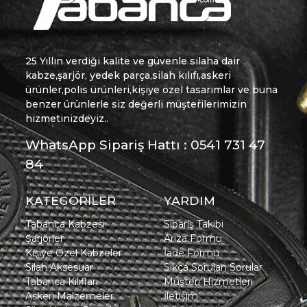
25 Yıllın verdiği kalite ve güvenle silaha dair
kabze,şarjör, yedek parça,silah kılıfı,askeri
ürünler,polis ürünleri,kişiye özel tasarımlar ve buna
benzer ürünlerle siz değerli müşterilerimizin
hizmetinizdeyiz..
WhatsApp Sipariş Hattı : 0541 731 47
84
KATEGORİLER
YARDIM
Tabanca Kabzesi
Sipariş Takibi
Şarjörler
Arıza Formu
Kişiye Özel Kabzeler
İade Formu
Silah Aksesuar
Sıkça Sorulan Sorular
Tabanca Kılıfları
Müşteri Hizmetleri
Askeri Malzemeler
İletişim