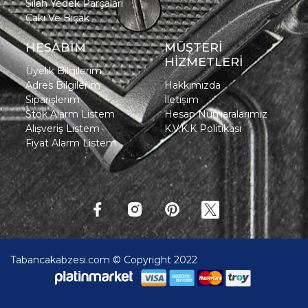
Silah Yedek Parçaları
Çakı Ve Bıçak
HESABIM
MÜŞTERİ
HİZMETLERİ
Üyelik Bilgilerim
Adres Bilgilerim
Hakkımızda
Siparişlerim
İletişim
Stok Alarm Listem
Hesap Numaralarımız
Alışveriş Listem
K.V.K.K Politikası
Fiyat Alarm Listem
Tabancakabzesi.com © Copyright 2022