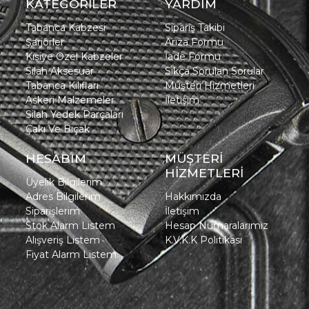
KATEGORİLER
YARDIM
Tabanca Kabzesi
Sipariş Takibi
Şarjörler
Arıza Formu
Kişiye Özel Kabzeler
İade Formu
Silah Aksesuar
Sıkça Sorulan Sorular
Tabanca Kılıfları
Müşteri Hizmetleri
Askeri Malzemeler
İletişim
Silah Yedek Parçaları
Çakı Ve Bıçak
HESABIM
MÜŞTERİ
HİZMETLERİ
Üyelik Bilgilerim
Adres Bilgilerim
Hakkımızda
Siparişlerim
İletişim
Stok Alarm Listem
Hesap Numaralarımız
Alışveriş Listem
K.V.K.K Politikası
Fiyat Alarm Listem