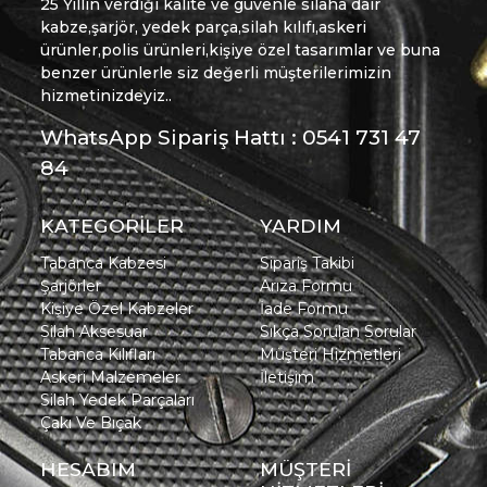
25 Yıllın verdiği kalite ve güvenle silaha dair
kabze,şarjör, yedek parça,silah kılıfı,askeri
ürünler,polis ürünleri,kişiye özel tasarımlar ve buna
benzer ürünlerle siz değerli müşterilerimizin
hizmetinizdeyiz..
WhatsApp Sipariş Hattı : 0541 731 47
84
KATEGORİLER
YARDIM
Tabanca Kabzesi
Sipariş Takibi
Şarjörler
Arıza Formu
Kişiye Özel Kabzeler
İade Formu
Silah Aksesuar
Sıkça Sorulan Sorular
Tabanca Kılıfları
Müşteri Hizmetleri
Askeri Malzemeler
İletişim
Silah Yedek Parçaları
Çakı Ve Bıçak
HESABIM
MÜŞTERİ