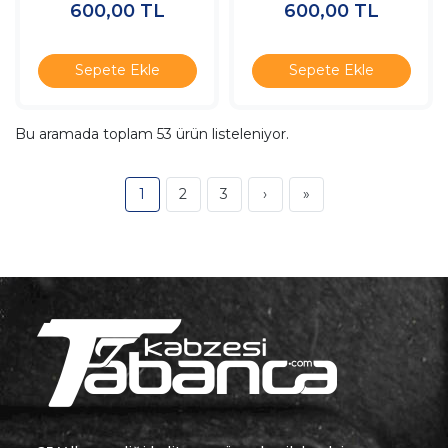
600,00
TL
600,00
TL
Sepete Ekle
Sepete Ekle
Bu aramada toplam
53
ürün listeleniyor.
1
2
3
›
»