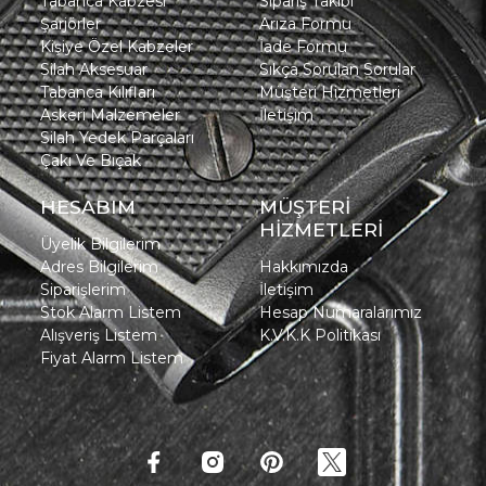
Tabanca Kabzesi
Sipariş Takibi
Şarjörler
Arıza Formu
Kişiye Özel Kabzeler
İade Formu
Silah Aksesuar
Sıkça Sorulan Sorular
Tabanca Kılıfları
Müşteri Hizmetleri
Askeri Malzemeler
İletişim
Silah Yedek Parçaları
Çakı Ve Bıçak
HESABIM
MÜŞTERİ
HİZMETLERİ
Üyelik Bilgilerim
Adres Bilgilerim
Hakkımızda
Siparişlerim
İletişim
Stok Alarm Listem
Hesap Numaralarımız
Alışveriş Listem
K.V.K.K Politikası
Fiyat Alarm Listem