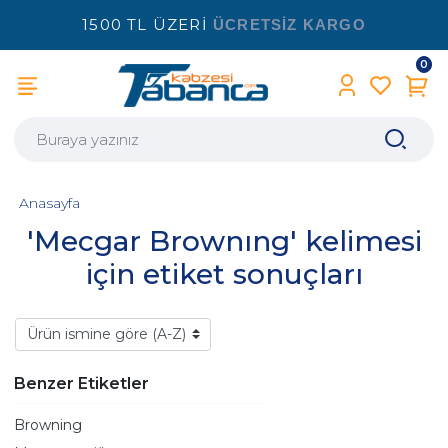
1500 TL ÜZERİ
ÜCRETSİZ KARGO
0
Anasayfa
'Mecgar Brownıng' kelimesi
için etiket sonuçları
Benzer Etiketler
Browning