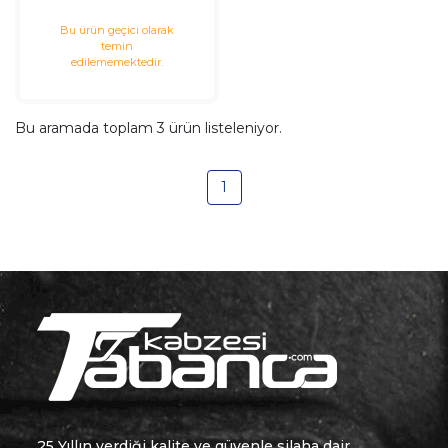
Bu ürün geçici olarak
temin
edilememektedir.
Bu aramada toplam
3
ürün listeleniyor.
1
25 Yıllın verdiği kalite ve güvenle silaha dair