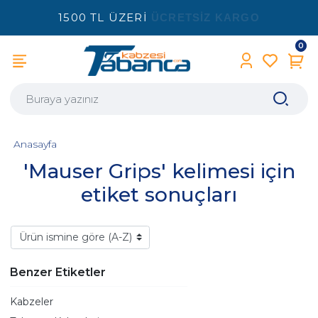
1500 TL ÜZERİ
ÜCRETSİZ KARGO
0
Anasayfa
'Mauser Grips' kelimesi için
etiket sonuçları
Benzer Etiketler
Kabzeler