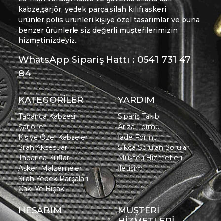
kabze,şarjör, yedek parça,silah kılıfı,askeri
ürünler,polis ürünleri,kişiye özel tasarımlar ve buna
benzer ürünlerle siz değerli müşterilerimizin
hizmetinizdeyiz..
WhatsApp Sipariş Hattı : 0541 731 47
84
KATEGORİLER
YARDIM
Tabanca Kabzesi
Sipariş Takibi
Şarjörler
Arıza Formu
Kişiye Özel Kabzeler
İade Formu
Silah Aksesuar
Sıkça Sorulan Sorular
Tabanca Kılıfları
Müşteri Hizmetleri
Askeri Malzemeler
İletişim
Silah Yedek Parçaları
Çakı Ve Bıçak
HESABIM
MÜŞTERİ
HİZMETLERİ