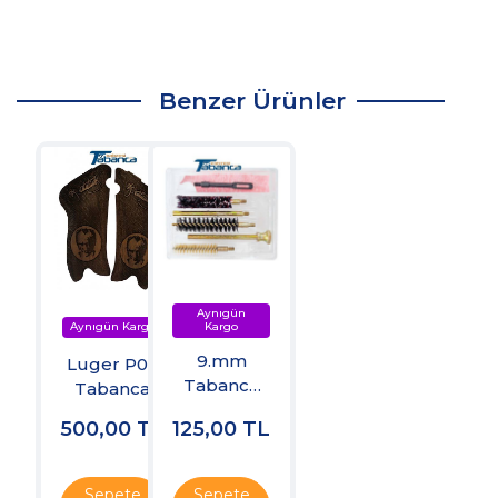
Benzer Ürünler
9.mm
Luger P08
Tabanca
Tabanca
Harbi
Kabzesi
500,00
TL
125,00
TL
Takımı
Sepete
Sepete