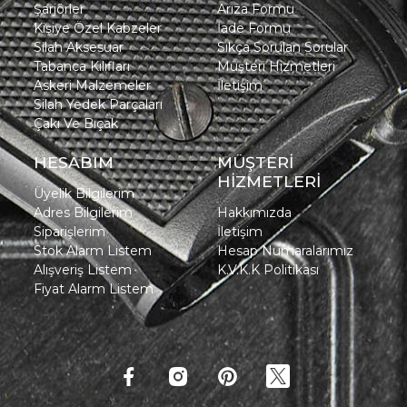
Şarjörler
Arıza Formu
Kişiye Özel Kabzeler
İade Formu
Silah Aksesuar
Sıkça Sorulan Sorular
Tabanca Kılıfları
Müşteri Hizmetleri
Askeri Malzemeler
İletişim
Silah Yedek Parçaları
Çakı Ve Bıçak
HESABIM
MÜŞTERİ
HİZMETLERİ
Üyelik Bilgilerim
Adres Bilgilerim
Hakkımızda
Siparişlerim
İletişim
Stok Alarm Listem
Hesap Numaralarımız
Alışveriş Listem
K.V.K.K Politikası
Fiyat Alarm Listem