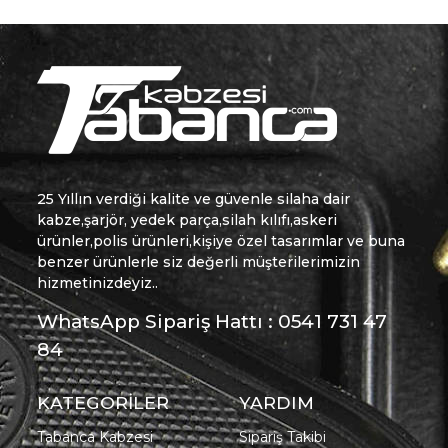
25 Yıllın verdiği kalite ve güvenle silaha dair
kabze,şarjör, yedek parça,silah kılıfı,askeri
ürünler,polis ürünleri,kişiye özel tasarımlar ve buna
benzer ürünlerle siz değerli müşterilerimizin
hizmetinizdeyiz..
WhatsApp Sipariş Hattı : 0541 731 47
84
KATEGORİLER
YARDIM
Tabanca Kabzesi
Sipariş Takibi