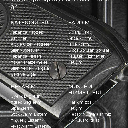
84
KATEGORİLER
YARDIM
Tabanca Kabzesi
Sipariş Takibi
Şarjörler
Arıza Formu
Kişiye Özel Kabzeler
İade Formu
Silah Aksesuar
Sıkça Sorulan Sorular
Tabanca Kılıfları
Müşteri Hizmetleri
Askeri Malzemeler
İletişim
Silah Yedek Parçaları
Çakı Ve Bıçak
HESABIM
MÜŞTERİ
HİZMETLERİ
Üyelik Bilgilerim
Adres Bilgilerim
Hakkımızda
Siparişlerim
İletişim
Stok Alarm Listem
Hesap Numaralarımız
Alışveriş Listem
K.V.K.K Politikası
Fiyat Alarm Listem