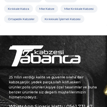
Kırıkkale Kabza
Mke Kabze
Mke Kırıkkale Kabzesi
Ortapedik Kabzeler
Kırıkkkale İşlemeli Kabzesi
25 Yıllın verdiği kalite ve güvenle silaha dair
kabze,şarjör, yedek parça,silah kılıfı,askeri
ürünler,polis ürünleri,kişiye özel tasarımlar ve buna
benzer ürünlerle siz değerli müşterilerimizin
hizmetinizdeyiz..
WhatsApp Sipariş Hattı : 0541 731 47