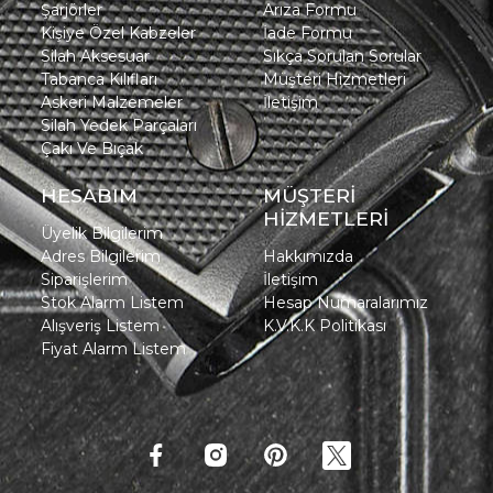
Şarjörler
Arıza Formu
Kişiye Özel Kabzeler
İade Formu
Silah Aksesuar
Sıkça Sorulan Sorular
Tabanca Kılıfları
Müşteri Hizmetleri
Askeri Malzemeler
İletişim
Silah Yedek Parçaları
Çakı Ve Bıçak
HESABIM
MÜŞTERİ
HİZMETLERİ
Üyelik Bilgilerim
Adres Bilgilerim
Hakkımızda
Siparişlerim
İletişim
Stok Alarm Listem
Hesap Numaralarımız
Alışveriş Listem
K.V.K.K Politikası
Fiyat Alarm Listem