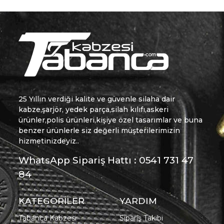
25 Yıllın verdiği kalite ve güvenle silaha dair
kabze,şarjör, yedek parça,silah kılıfı,askeri
ürünler,polis ürünleri,kişiye özel tasarımlar ve buna
benzer ürünlerle siz değerli müşterilerimizin
hizmetinizdeyiz..
WhatsApp Sipariş Hattı : 0541 731 47
84
KATEGORİLER
YARDIM
Tabanca Kabzesi
Sipariş Takibi