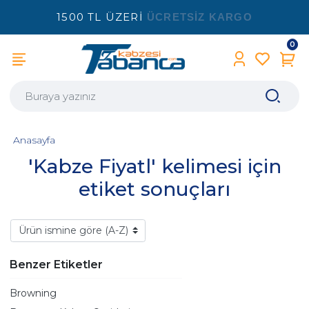
1500 TL ÜZERİ
ÜCRETSİZ KARGO
0
Anasayfa
'Kabze Fiyatl' kelimesi için
etiket sonuçları
Benzer Etiketler
Browning