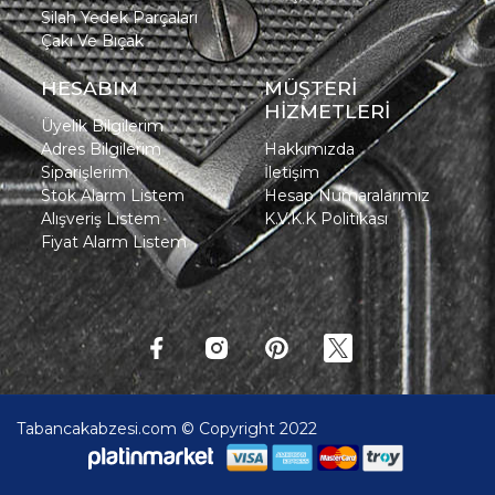
Silah Yedek Parçaları
Çakı Ve Bıçak
HESABIM
MÜŞTERİ
HİZMETLERİ
Üyelik Bilgilerim
Adres Bilgilerim
Hakkımızda
Siparişlerim
İletişim
Stok Alarm Listem
Hesap Numaralarımız
Alışveriş Listem
K.V.K.K Politikası
Fiyat Alarm Listem
Tabancakabzesi.com © Copyright 2022