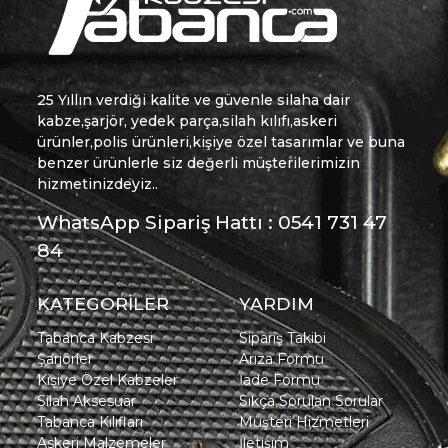
25 Yıllın verdiği kalite ve güvenle silaha dair
kabze,şarjör, yedek parça,silah kılıfı,askeri
ürünler,polis ürünleri,kişiye özel tasarımlar ve buna
benzer ürünlerle siz değerli müşterilerimizin
hizmetinizdeyiz..
WhatsApp Sipariş Hattı : 0541 731 47
84
KATEGORİLER
YARDIM
Tabanca Kabzesi
Sipariş Takibi
Şarjörler
Arıza Formu
Kişiye Özel Kabzeler
İade Formu
Silah Aksesuar
Sıkça Sorulan Sorular
Tabanca Kılıfları
Müşteri Hizmetleri
Askeri Malzemeler
İletişim