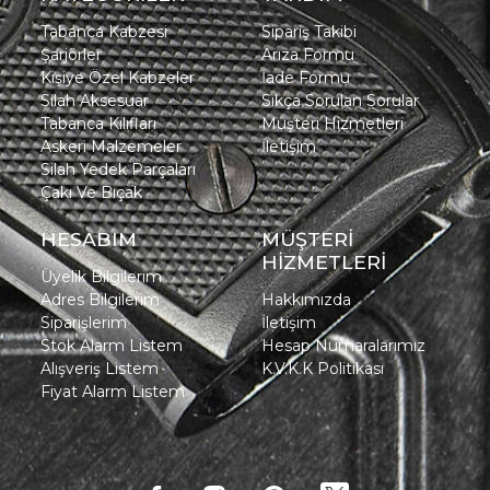
Tabanca Kabzesi
Sipariş Takibi
Şarjörler
Arıza Formu
Kişiye Özel Kabzeler
İade Formu
Silah Aksesuar
Sıkça Sorulan Sorular
Tabanca Kılıfları
Müşteri Hizmetleri
Askeri Malzemeler
İletişim
Silah Yedek Parçaları
Çakı Ve Bıçak
HESABIM
MÜŞTERİ
HİZMETLERİ
Üyelik Bilgilerim
Adres Bilgilerim
Hakkımızda
Siparişlerim
İletişim
Stok Alarm Listem
Hesap Numaralarımız
Alışveriş Listem
K.V.K.K Politikası
Fiyat Alarm Listem