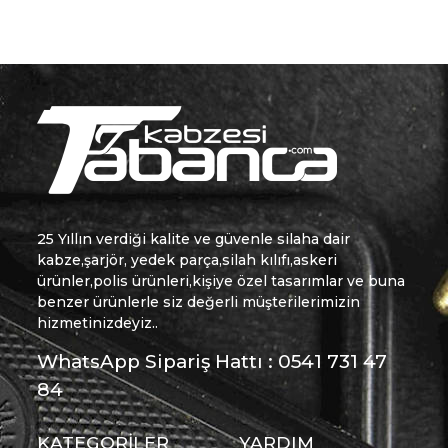
25 Yıllın verdiği kalite ve güvenle silaha dair
kabze,şarjör, yedek parça,silah kılıfı,askeri
ürünler,polis ürünleri,kişiye özel tasarımlar ve buna
benzer ürünlerle siz değerli müşterilerimizin
hizmetinizdeyiz..
WhatsApp Sipariş Hattı : 0541 731 47
84
KATEGORİLER
YARDIM