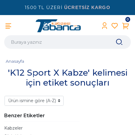
1500 TL ÜZERİ
ÜCRETSİZ KARGO
0
Anasayfa
'K12 Sport X Kabze' kelimesi
için etiket sonuçları
Benzer Etiketler
Kabzeler