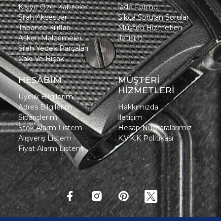
Kişiye Özel Kabzeler
İade Formu
Silah Aksesuar
Sıkça Sorulan Sorular
Tabanca Kılıfları
Müşteri Hizmetleri
Askeri Malzemeler
İletişim
Silah Yedek Parçaları
Çakı Ve Bıçak
HESABIM
MÜŞTERİ
HİZMETLERİ
Üyelik Bilgilerim
Adres Bilgilerim
Hakkımızda
Siparişlerim
İletişim
Stok Alarm Listem
Hesap Numaralarımız
Alışveriş Listem
K.V.K.K Politikası
Fiyat Alarm Listem