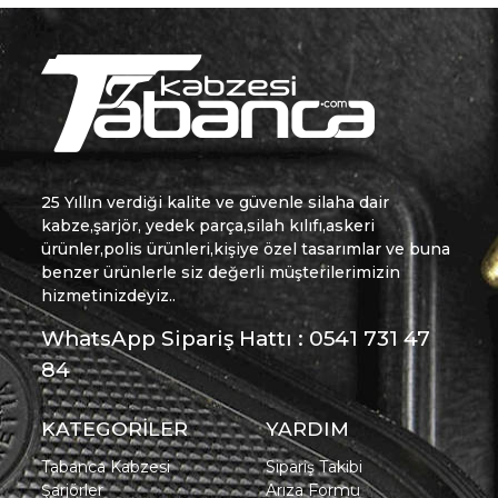
25 Yıllın verdiği kalite ve güvenle silaha dair
kabze,şarjör, yedek parça,silah kılıfı,askeri
ürünler,polis ürünleri,kişiye özel tasarımlar ve buna
benzer ürünlerle siz değerli müşterilerimizin
hizmetinizdeyiz..
WhatsApp Sipariş Hattı : 0541 731 47
84
KATEGORİLER
YARDIM
Tabanca Kabzesi
Sipariş Takibi
Şarjörler
Arıza Formu