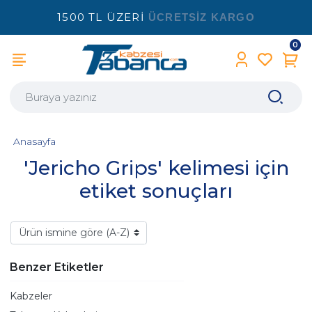
1500 TL ÜZERİ
ÜCRETSİZ KARGO
0
Anasayfa
'Jericho Grips' kelimesi için
etiket sonuçları
Benzer Etiketler
Kabzeler