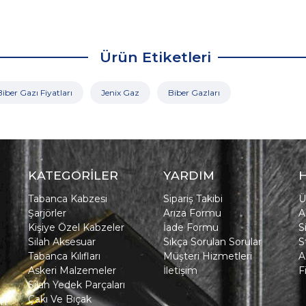
Ürün Etiketleri
Biber Gazı Fiyatları
Jenix Gaz
Biber Gazları
KATEGORİLER
YARDIM
Tabanca Kabzesi
Sipariş Takibi
Ü
Şarjörler
Arıza Formu
A
Kişiye Özel Kabzeler
İade Formu
S
Silah Aksesuar
Sıkça Sorulan Sorular
S
Tabanca Kılıfları
Müşteri Hizmetleri
A
Askeri Malzemeler
İletişim
F
Silah Yedek Parçaları
Çakı Ve Bıçak
in