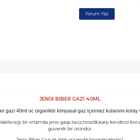
Yorum Yaz
JENİX BİBER GAZI 40ML
er gazı 40ml oc organiktir
kimyasal gaz içermez kulanımı kolay v
ileceği bir ortamda jenix gasp,taciz,hırsızlık,karşı kendinizi ko
güvenilir bir üründür.
Jenix Biber Gazı ile artık güvende hissedeceksiniz.