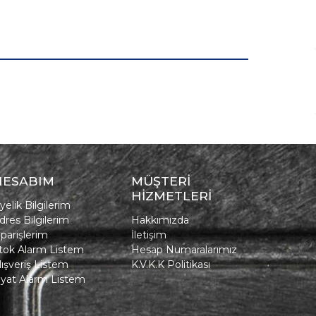
HESABIM
MÜŞTERİ
HİZMETLERİ
yelik Bilgilerim
dres Bilgilerim
Hakkımızda
iparişlerim
İletişim
tok Alarm Listem
Hesap Numaralarımız
lışveriş Listem
K.V.K.K Politikası
iyat Alarm Listem