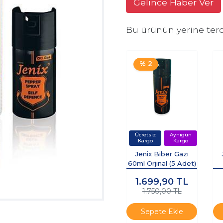
Gelince Haber Ver
Bu ürünün yerine terc
% 2
Jenix Biber Gazı
60ml Orjinal (5 Adet)
1.699,90
TL
1.750,00 TL
Sepete Ekle