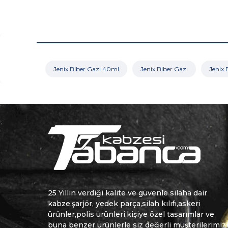
Jenix Biber Gazı 40ml
Jenix Biber Gazı
Jenix 
25 Yıllın verdiği kalite ve güvenle silaha dair
kabze,şarjör, yedek parça,silah kılıfı,askeri
ürünler,polis ürünleri,kişiye özel tasarımlar ve
buna benzer ürünlerle siz değerli müşterilerimiz