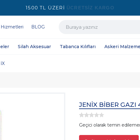
1500 TL ÜZERİ
ÜCRETSİZ KARGO
 Hizmetleri
BLOG
eler
Silah Aksesuar
Tabanca Kılıfları
Askeri Malzeme
İX
JENİX BİBER GAZI
Geçici olarak temin edileme