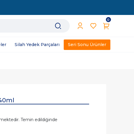
0
ler
Silah Yedek Parçaları
Seri Sonu Ürünler
 40ml
mektedir. Temin edildiğinde