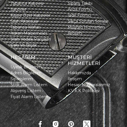
Tabanca Kabzesi
Sipariş Takibi
Şarjörler
Arıza Formu
Kişiye Özel Kabzeler
İade Formu
Silah Aksesuar
Sıkça Sorulan Sorular
Tabanca Kılıfları
Müşteri Hizmetleri
Askeri Malzemeler
İletişim
Silah Yedek Parçaları
Çakı Ve Bıçak
HESABIM
MÜŞTERİ
HİZMETLERİ
Üyelik Bilgilerim
Adres Bilgilerim
Hakkımızda
Siparişlerim
İletişim
Stok Alarm Listem
Hesap Numaralarımız
Alışveriş Listem
K.V.K.K Politikası
Fiyat Alarm Listem