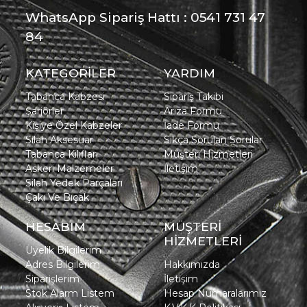
WhatsApp Sipariş Hattı : 0541 731 47
84
KATEGORİLER
YARDIM
Tabanca Kabzesi
Sipariş Takibi
Şarjörler
Arıza Formu
Kişiye Özel Kabzeler
İade Formu
Silah Aksesuar
Sıkça Sorulan Sorular
Tabanca Kılıfları
Müşteri Hizmetleri
Askeri Malzemeler
İletişim
Silah Yedek Parçaları
Çakı Ve Bıçak
HESABIM
MÜŞTERİ
HİZMETLERİ
Üyelik Bilgilerim
Adres Bilgilerim
Hakkımızda
Siparişlerim
İletişim
Stok Alarm Listem
Hesap Numaralarımız