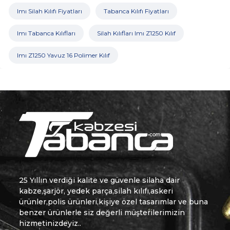
Imı Silah Kılıfı Fiyatları
Tabanca Kılıfı Fiyatları
Imı Tabanca Kılıfları
Silah Kılıfları Imı Z1250 Kılıf
Imı Z1250 Yavuz 16 Polimer Kılıf
25 Yıllın verdiği kalite ve güvenle silaha dair
kabze,şarjör, yedek parça,silah kılıfı,askeri
ürünler,polis ürünleri,kişiye özel tasarımlar ve buna
benzer ürünlerle siz değerli müşterilerimizin
hizmetinizdeyiz..