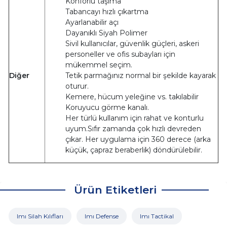
Konforlu taşıma
Tabancayı hızlı çıkartma
Ayarlanabilir açı
Dayanıklı Siyah Polimer
Sivil kullanıcılar, güvenlik güçleri, askeri
personeller ve ofis subayları için
mükemmel seçim.
Diğer
Tetik parmağınız normal bir şekilde kayarak
oturur.
Kemere, hücum yeleğine vs. takılabilir
Koruyucu görme kanalı.
Her türlü kullanım için rahat ve konturlu
uyum.Sıfır zamanda çok hızlı devreden
çıkar. Her uygulama için 360 derece (arka
küçük, çapraz beraberlik) döndürülebilir.
Ürün Etiketleri
Imı Silah Kılıfları
Imı Defense
Imı Tactikal