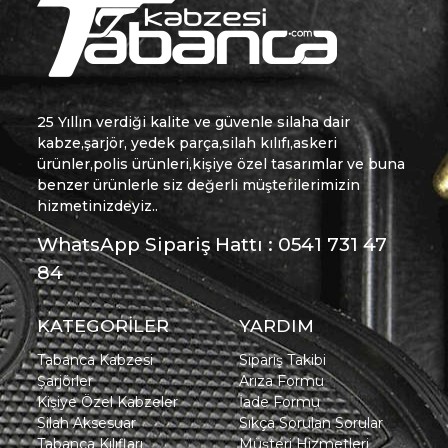
25 Yıllın verdiği kalite ve güvenle silaha dair
kabze,şarjör, yedek parça,silah kılıfı,askeri
ürünler,polis ürünleri,kişiye özel tasarımlar ve buna
benzer ürünlerle siz değerli müşterilerimizin
hizmetinizdeyiz..
WhatsApp Sipariş Hattı : 0541 731 47
84
KATEGORİLER
YARDIM
Tabanca Kabzesi
Sipariş Takibi
Şarjörler
Arıza Formu
Kişiye Özel Kabzeler
İade Formu
Silah Aksesuar
Sıkça Sorulan Sorular
Tabanca Kılıfları
Müşteri Hizmetleri