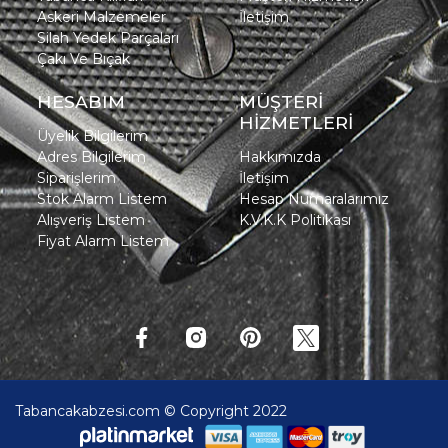
Askeri Malzemeler
İletişim
Silah Yedek Parçaları
Çakı Ve Bıçak
HESABIM
MÜŞTERİ
HİZMETLERİ
Üyelik Bilgilerim
Adres Bilgilerim
Hakkımızda
Siparişlerim
İletişim
Stok Alarm Listem
Hesap Numaralarımız
Alışveriş Listem
K.V.K.K Politikası
Fiyat Alarm Listem
Tabancakabzesi.com © Copyright 2022