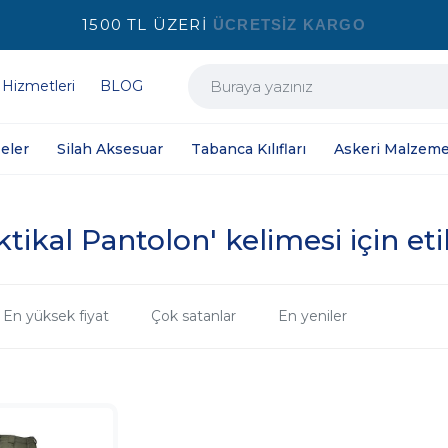
1500 TL ÜZERİ
ÜCRETSİZ KARGO
 Hizmetleri
BLOG
eler
Silah Aksesuar
Tabanca Kılıfları
Askeri Malzeme
tikal Pantolon' kelimesi için et
En yüksek fiyat
Çok satanlar
En yeniler