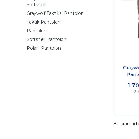
Softshell
Graywolf Taktikal Pantolon
Taktik Pantolon
Pantolon
Softshell Pantolon
Polarlı Pantolon
Graywo
Pant
So
1.7
1.9
Bu aramad