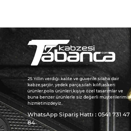
25 Yıllın verdiği kalite ve güvenle silaha dair
kabze,şarjör, yedek parça,silah kılıfı,askeri
ürünler,polis ürünleri,kişiye özel tasarımlar ve
buna benzer ürünlerle siz değerli müşterilerimiz
hizmetinizdeyiz..
WhatsApp Sipariş Hattı : 0541 731 47
84