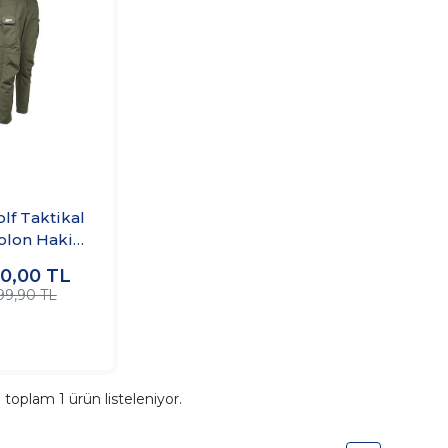
lf Taktikal
olon Haki
ftshell
00,00
TL
99,90 TL
a toplam
1
ürün listeleniyor.