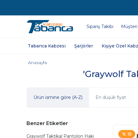
Sipariş Takibi
Müşteri
Tabanca Kabzesi
Şarjörler
Kişiye Özel Kabz
Anasayfa
'Graywolf Tak
Ürün ismine göre (A-Z)
En düşük fiyat
Benzer Etiketler
% 15
Graywolf Taktikal Pantolon Haki