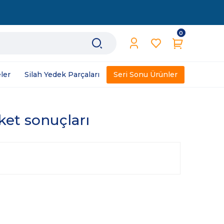
0
ler
Silah Yedek Parçaları
Seri Sonu Ürünler
iket sonuçları