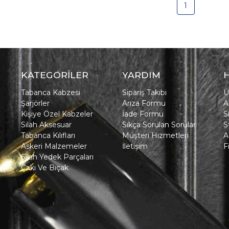
1
KATEGORİLER
YARDIM
Tabanca Kabzesi
Sipariş Takibi
Ü
Şarjörler
Arıza Formu
A
Kişiye Özel Kabzeler
İade Formu
S
Silah Aksesuar
Sıkça Sorulan Sorular
S
Tabanca Kılıfları
Müşteri Hizmetleri
A
Askeri Malzemeler
İletişim
F
Silah Yedek Parçaları
Çakı Ve Bıçak
in