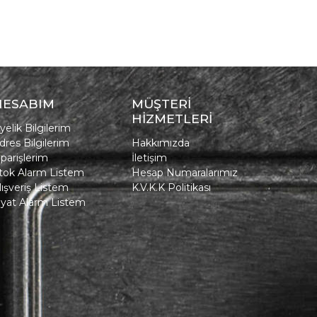
HESABIM
MÜŞTERİ
HİZMETLERİ
yelik Bilgilerim
dres Bilgilerim
Hakkımızda
iparişlerim
İletişim
tok Alarm Listem
Hesap Numaralarımız
lışveriş Listem
K.V.K.K Politikası
iyat Alarm Listem