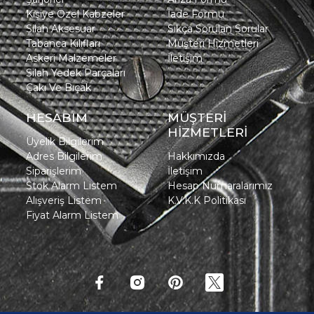
Kişiye Özel Kabzeler
İade Formu
Silah Aksesuar
Sıkça Sorulan Sorular
Tabanca Kılıfları
Müşteri Hizmetleri
Askeri Malzemeler
İletişim
Silah Yedek Parçaları
Çakı Ve Bıçak
HESABIM
MÜŞTERİ
HİZMETLERİ
Üyelik Bilgilerim
Adres Bilgilerim
Hakkımızda
Siparişlerim
İletişim
Stok Alarm Listem
Hesap Numaralarımız
Alışveriş Listem
K.V.K.K Politikası
Fiyat Alarm Listem