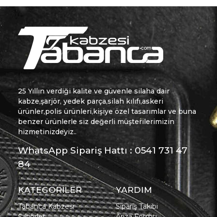
25 Yıllın verdiği kalite ve güvenle silaha dair
kabze,şarjör, yedek parça,silah kılıfı,askeri
ürünler,polis ürünleri,kişiye özel tasarımlar ve buna
benzer ürünlerle siz değerli müşterilerimizin
hizmetinizdeyiz..
WhatsApp Sipariş Hattı : 0541 731 47
84
KATEGORİLER
YARDIM
Tabanca Kabzesi
Sipariş Takibi
Şarjörler
Arıza Formu