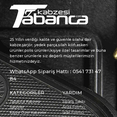
25 Yıllın verdiği kalite ve güvenle silaha dair
kabze,şarjör, yedek parça,silah kılıfı,askeri
ürünler,polis ürünleri,kişiye özel tasarımlar ve buna
benzer ürünlerle siz değerli müşterilerimizin
hizmetinizdeyiz..
WhatsApp Sipariş Hattı : 0541 731 47
84
KATEGORİLER
YARDIM
Tabanca Kabzesi
Sipariş Takibi
Şarjörler
Arıza Formu
Kişiye Özel Kabzeler
İade Formu