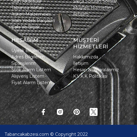
Silah Aksesuar
Sıkça Sorulan Sorular
Tabanca Kılıfları
Müşteri Hizmetleri
Askeri Malzemeler
İletişim
Silah Yedek Parçaları
Çakı Ve Bıçak
HESABIM
MÜŞTERİ
HİZMETLERİ
Üyelik Bilgilerim
Adres Bilgilerim
Hakkımızda
Siparişlerim
İletişim
Stok Alarm Listem
Hesap Numaralarımız
Alışveriş Listem
K.V.K.K Politikası
Fiyat Alarm Listem
Tabancakabzesi.com © Copyright 2022