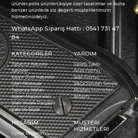
ürünler,polis ürünleri,kişiye özel tasarımlar ve buna
benzer ürünlerle siz değerli müşterilerimizin
hizmetinizdeyiz..
WhatsApp Sipariş Hattı : 0541 731 47
84
KATEGORİLER
YARDIM
Tabanca Kabzesi
Sipariş Takibi
Şarjörler
Arıza Formu
Kişiye Özel Kabzeler
İade Formu
Silah Aksesuar
Sıkça Sorulan Sorular
Tabanca Kılıfları
Müşteri Hizmetleri
Askeri Malzemeler
İletişim
Silah Yedek Parçaları
Çakı Ve Bıçak
HESABIM
MÜŞTERİ
HİZMETLERİ
Üyelik Bilgilerim