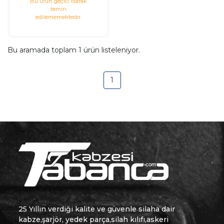
Bu ürün geçici olarak
temin
edilememektedir.
Bu aramada toplam
1
ürün listeleniyor.
1
25 Yıllın verdiği kalite ve güvenle silaha dair
kabze,şarjör, yedek parça,silah kılıfı,askeri