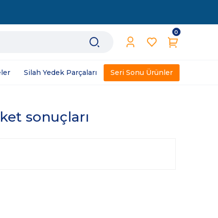
0
ler
Silah Yedek Parçaları
Seri Sonu Ürünler
iket sonuçları