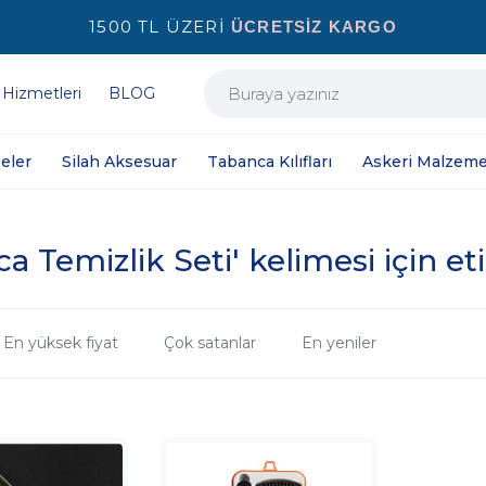
1500 TL ÜZERİ
ÜCRETSİZ KARGO
 Hizmetleri
BLOG
eler
Silah Aksesuar
Tabanca Kılıfları
Askeri Malzeme
 Temizlik Seti' kelimesi için et
En yüksek fiyat
Çok satanlar
En yeniler