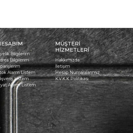
HESABIM
MÜŞTERİ
HİZMETLERİ
yelik Bilgilerim
dres Bilgilerim
Hakkımızda
iparişlerim
İletişim
tok Alarm Listem
Hesap Numaralarımız
lışveriş Listem
K.V.K.K Politikası
iyat Alarm Listem