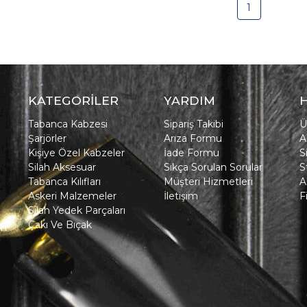
1
KATEGORİLER
YARDIM
Tabanca Kabzesi
Sipariş Takibi
Ü
Şarjörler
Arıza Formu
A
Kişiye Özel Kabzeler
İade Formu
S
Silah Aksesuar
Sıkça Sorulan Sorular
S
Tabanca Kılıfları
Müşteri Hizmetleri
A
Askeri Malzemeler
İletişim
F
Silah Yedek Parçaları
Çakı Ve Bıçak
in