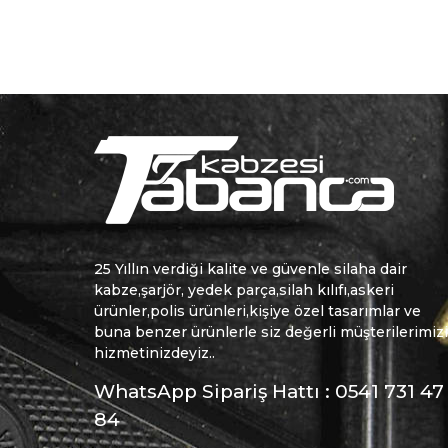
25 Yıllın verdiği kalite ve güvenle silaha dair
kabze,şarjör, yedek parça,silah kılıfı,askeri
ürünler,polis ürünleri,kişiye özel tasarımlar ve
buna benzer ürünlerle siz değerli müşterilerimiz
hizmetinizdeyiz..
WhatsApp Sipariş Hattı : 0541 731 47
84