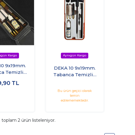
10 9x19mm.
DEKA 10 9x19mm.
a Temizlik
Tabanca Temizlik
Seti
Seti
9,90
TL
Bu ürün geçici olarak
temin
edilememektedir.
a toplam
2
ürün listeleniyor.