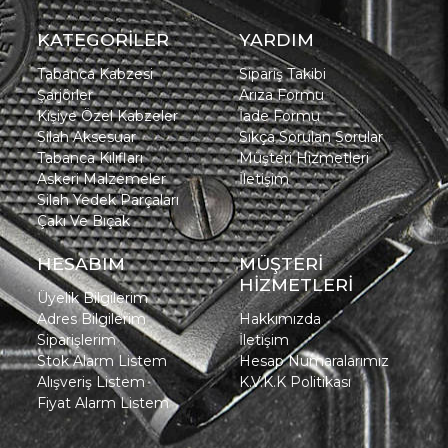
KATEGORİLER
YARDIM
Tabanca Kabzesi
Sipariş Takibi
Şarjörler
Arıza Formu
Kişiye Özel Kabzeler
İade Formu
Silah Aksesuar
Sıkça Sorulan Sorular
Tabanca Kılıfları
Müşteri Hizmetleri
Askeri Malzemeler
İletişim
Silah Yedek Parçaları
Çakı Ve Bıçak
HESABIM
MÜŞTERİ
HİZMETLERİ
Üyelik Bilgilerim
Adres Bilgilerim
Hakkımızda
Siparişlerim
İletişim
Stok Alarm Listem
Hesap Numaralarımız
Alışveriş Listem
K.V.K.K Politikası
Fiyat Alarm Listem