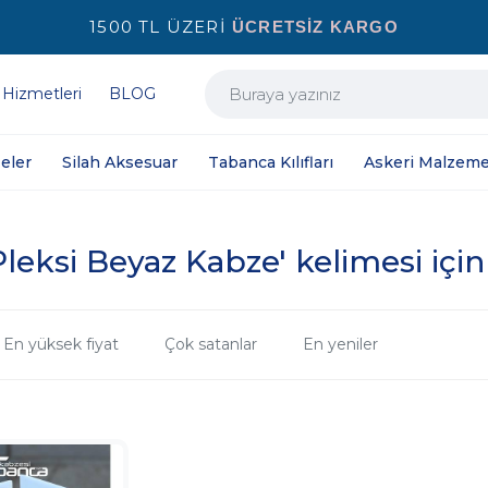
1500 TL ÜZERİ
ÜCRETSİZ KARGO
 Hizmetleri
BLOG
eler
Silah Aksesuar
Tabanca Kılıfları
Askeri Malzeme
eksi Beyaz Kabze' kelimesi için
En yüksek fiyat
Çok satanlar
En yeniler