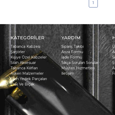
1
KATEGORİLER
YARDIM
Tabanca Kabzesi
Sipariş Takibi
Ü
Şarjörler
Arıza Formu
A
Kişiye Özel Kabzeler
İade Formu
S
Silah Aksesuar
Sıkça Sorulan Sorular
S
Tabanca Kılıfları
Müşteri Hizmetleri
A
Askeri Malzemeler
İletişim
F
Silah Yedek Parçaları
Çakı Ve Bıçak
in