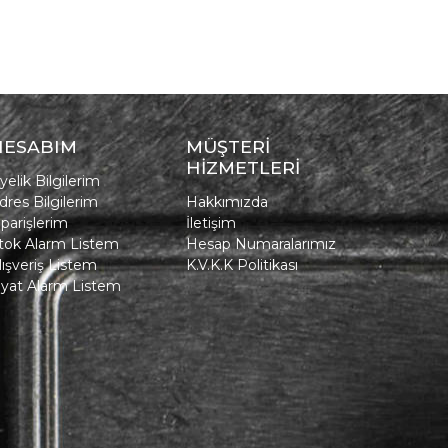
HESABIM
MÜŞTERİ
HİZMETLERİ
yelik Bilgilerim
dres Bilgilerim
Hakkımızda
iparişlerim
İletişim
tok Alarm Listem
Hesap Numaralarımız
lışveriş Listem
K.V.K.K Politikası
iyat Alarm Listem