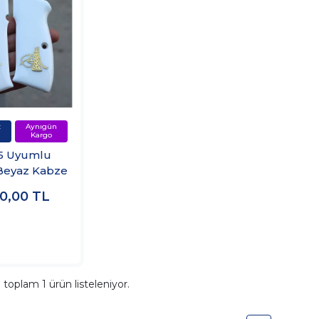
5 Uyumlu
 Beyaz Kabze
00,00
TL
a toplam
1
ürün listeleniyor.