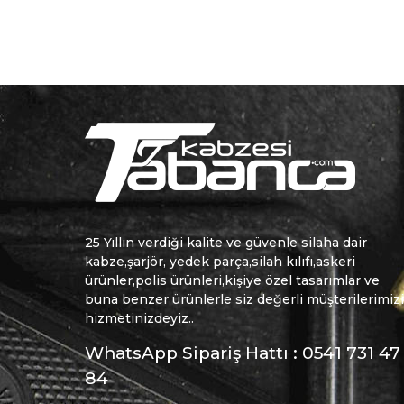
25 Yıllın verdiği kalite ve güvenle silaha dair
kabze,şarjör, yedek parça,silah kılıfı,askeri
ürünler,polis ürünleri,kişiye özel tasarımlar ve
buna benzer ürünlerle siz değerli müşterilerimiz
hizmetinizdeyiz..
WhatsApp Sipariş Hattı : 0541 731 47
84