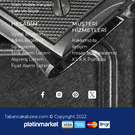
Silah Yedek Parçaları
Çakı Ve Bıçak
HESABIM
MÜŞTERİ
HİZMETLERİ
Üyelik Bilgilerim
Adres Bilgilerim
Hakkımızda
Siparişlerim
İletişim
Stok Alarm Listem
Hesap Numaralarımız
Alışveriş Listem
K.V.K.K Politikası
Fiyat Alarm Listem
Tabancakabzesi.com © Copyright 2022