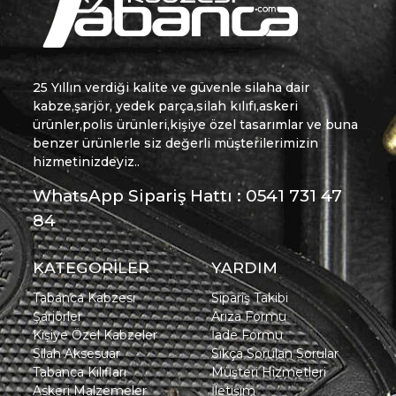
25 Yıllın verdiği kalite ve güvenle silaha dair
kabze,şarjör, yedek parça,silah kılıfı,askeri
ürünler,polis ürünleri,kişiye özel tasarımlar ve buna
benzer ürünlerle siz değerli müşterilerimizin
hizmetinizdeyiz..
WhatsApp Sipariş Hattı : 0541 731 47
84
KATEGORİLER
YARDIM
Tabanca Kabzesi
Sipariş Takibi
Şarjörler
Arıza Formu
Kişiye Özel Kabzeler
İade Formu
Silah Aksesuar
Sıkça Sorulan Sorular
Tabanca Kılıfları
Müşteri Hizmetleri
Askeri Malzemeler
İletişim