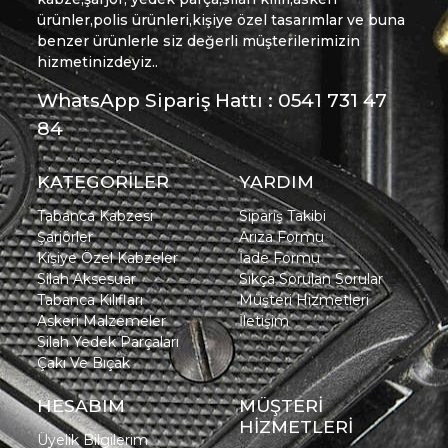
ürünler,polis ürünleri,kişiye özel tasarımlar ve buna
benzer ürünlerle siz değerli müşterilerimizin
hizmetinizdeyiz..
WhatsApp Sipariş Hattı : 0541 731 47
84
KATEGORİLER
YARDIM
Tabanca Kabzesi
Sipariş Takibi
Şarjörler
Arıza Formu
Kişiye Özel Kabzeler
İade Formu
Silah Aksesuar
Sıkça Sorulan Sorular
Tabanca Kılıfları
Müşteri Hizmetleri
Askeri Malzemeler
İletişim
Silah Yedek Parçaları
Çakı Ve Bıçak
HESABIM
MÜŞTERİ
HİZMETLERİ
Üyelik Bilgilerim