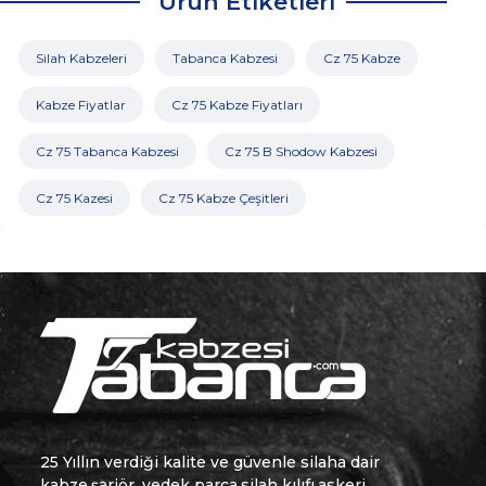
Ürün Etiketleri
Silah Kabzeleri
Tabanca Kabzesi
Cz 75 Kabze
Kabze Fiyatlar
Cz 75 Kabze Fiyatları
Cz 75 Tabanca Kabzesi
Cz 75 B Shodow Kabzesi
Cz 75 Kazesi
Cz 75 Kabze Çeşitleri
25 Yıllın verdiği kalite ve güvenle silaha dair
kabze,şarjör, yedek parça,silah kılıfı,askeri