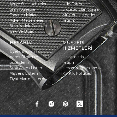
Kişiye Özel Kabzeler
İade Formu
Silah Aksesuar
Sıkça Sorulan Sorular
Tabanca Kılıfları
Müşteri Hizmetleri
Askeri Malzemeler
İletişim
Silah Yedek Parçaları
Çakı Ve Bıçak
HESABIM
MÜŞTERİ
HİZMETLERİ
Üyelik Bilgilerim
Adres Bilgilerim
Hakkımızda
Siparişlerim
İletişim
Stok Alarm Listem
Hesap Numaralarımız
Alışveriş Listem
K.V.K.K Politikası
Fiyat Alarm Listem