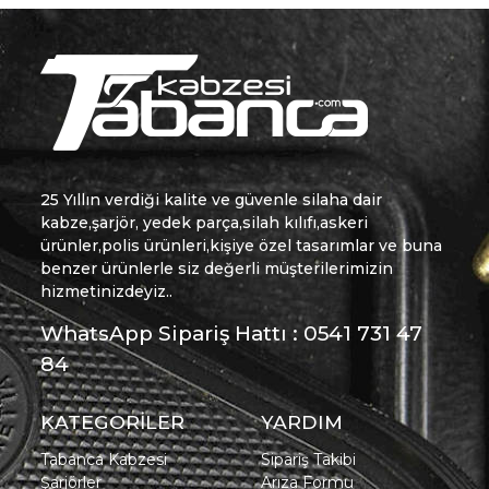
25 Yıllın verdiği kalite ve güvenle silaha dair
kabze,şarjör, yedek parça,silah kılıfı,askeri
ürünler,polis ürünleri,kişiye özel tasarımlar ve buna
benzer ürünlerle siz değerli müşterilerimizin
hizmetinizdeyiz..
WhatsApp Sipariş Hattı : 0541 731 47
84
KATEGORİLER
YARDIM
Tabanca Kabzesi
Sipariş Takibi
Şarjörler
Arıza Formu