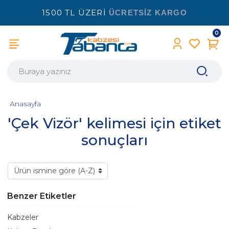
1500 TL ÜZERİ
ÜCRETSİZ KARGO
0
Anasayfa
'Çek Vizör' kelimesi için etiket
sonuçları
Benzer Etiketler
Kabzeler