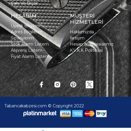
Çakı Ve Bıçak
HESABIM
MÜŞTERİ
HİZMETLERİ
Üyelik Bilgilerim
Adres Bilgilerim
Hakkımızda
Siparişlerim
İletişim
Stok Alarm Listem
Hesap Numaralarımız
Alışveriş Listem
K.V.K.K Politikası
Fiyat Alarm Listem
Tabancakabzesi.com © Copyright 2022