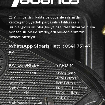
25 Yıllın verdiği kalite ve güvenle silaha dair
kabze,şarjör, yedek parça,silah kılıfı,askeri
ürünler,polis ürünleri,kişiye özel tasarımlar ve buna
benzer ürünlerle siz değerli müşterilerimizin
hizmetinizdeyiz..
WhatsApp Sipariş Hattı : 0541 731 47
84
KATEGORİLER
YARDIM
Tabanca Kabzesi
Sipariş Takibi
Şarjörler
Arıza Formu
Kişiye Özel Kabzeler
İade Formu
Silah Aksesuar
Sıkça Sorulan Sorular
Tabanca Kılıfları
Müşteri Hizmetleri
Askeri Malzemeler
İletişim
Silah Yedek Parçaları